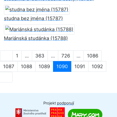
studna bez jména (15787)
Mariánská studánka (15788)
1
...
363
...
726
...
1086
1087
1088
1089
1090
1091
1092
Projekt
podporují