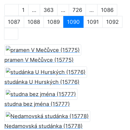
1
...
363
...
726
...
1086
1087
1088
1089
1090
1091
1092
pramen V Mečůvce (15775)
studánka U Hurských (15776)
studna bez jména (15777)
Nedamovská studánka (15778)