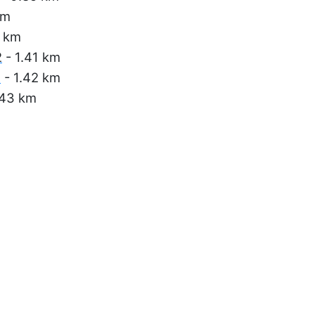
km
1 km
2
- 1.41 km
1
- 1.42 km
.43 km