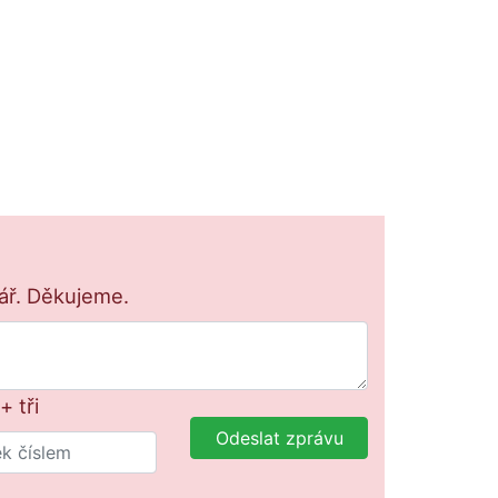
lář. Děkujeme.
+ tři
Odeslat zprávu