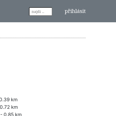
přihlásit
0.39 km
 0.72 km
- 0.85 km