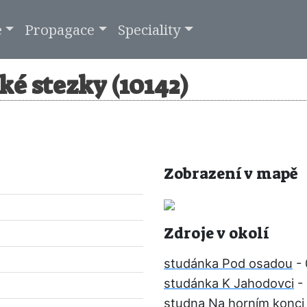
e
Propagace
Speciality
é stezky (10142)
Zobrazení v mapě
Zdroje v okolí
studánka Pod osadou
- 
studánka K Jahodovci
-
studna Na horním konci