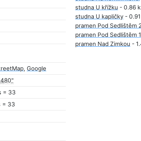
studna U křížku
- 0.86 
studna U kapličky
- 0.9
pramen Pod Sedlištěm 
pramen Pod Sedlištěm 
pramen Nad Zimkou
- 1
treetMap
,
Google
.480"
s = 33
s = 33