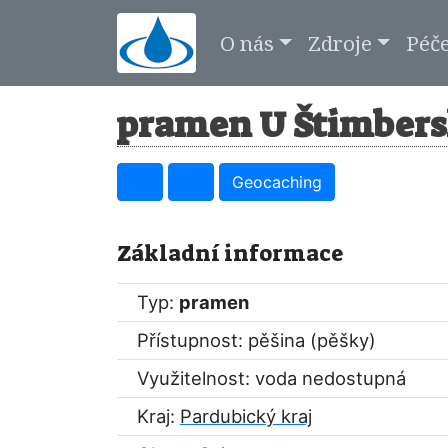
O nás
Zdroje
Péč
pramen U Štimbersk
Geocaching
Základní informace
Typ:
pramen
Přístupnost: pěšina (pěšky)
Využitelnost: voda nedostupná
Kraj:
Pardubický kraj