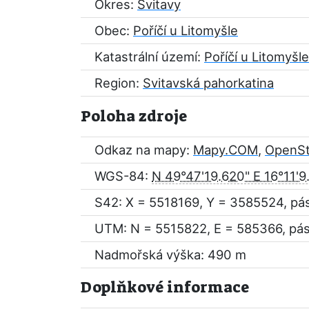
Okres:
Svitavy
Obec:
Poříčí u Litomyšle
Katastrální území:
Poříčí u Litomyšle
Region:
Svitavská pahorkatina
Poloha zdroje
Odkaz na mapy:
Mapy.COM
,
OpenS
WGS-84:
N 49°47'19.620" E 16°11'9
S42: X = 5518169, Y = 3585524, pá
UTM: N = 5515822, E = 585366, pá
Nadmořská výška: 490 m
Doplňkové informace