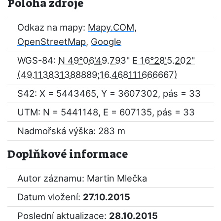
Poloha zdroje
Odkaz na mapy:
Mapy.COM
,
OpenStreetMap
,
Google
WGS-84:
N 49°06'49.793" E 16°28'5.202"
S42: X = 5443465, Y = 3607302, pás = 33
UTM: N = 5441148, E = 607135, pás = 33
Nadmořská výška: 283 m
Doplňkové informace
Autor záznamu: Martin Mlečka
Datum vložení:
27.10.2015
Poslední aktualizace:
28.10.2015