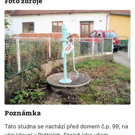
Foto zdroje
Poznámka
Tato studna se nachází před domem č.p. 99, na
ulici Hlavní v Pršticích. Stejně jako všem