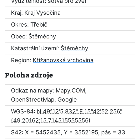
Využitelnost: sotva pro zvěř
Kraj:
Kraj Vysočina
Okres:
Třebíč
Obec:
Štěměchy
Katastrální území:
Štěměchy
Region:
Křižanovská vrchovina
Poloha zdroje
Odkaz na mapy:
Mapy.COM
,
OpenStreetMap
,
Google
WGS-84:
N 49°12'5.832" E 15°42'52.256"
S42: X = 5452435, Y = 3552195, pás = 33