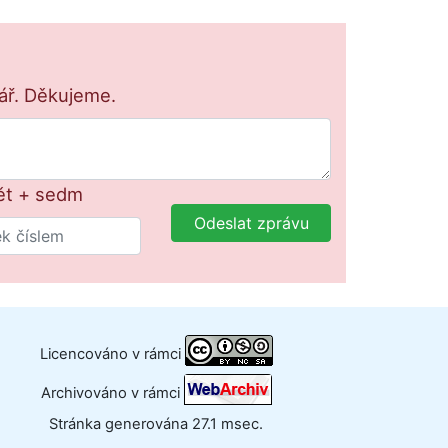
lář. Děkujeme.
ět + sedm
Odeslat zprávu
Licencováno v rámci
Archivováno v rámci
Stránka generována 27.1 msec.