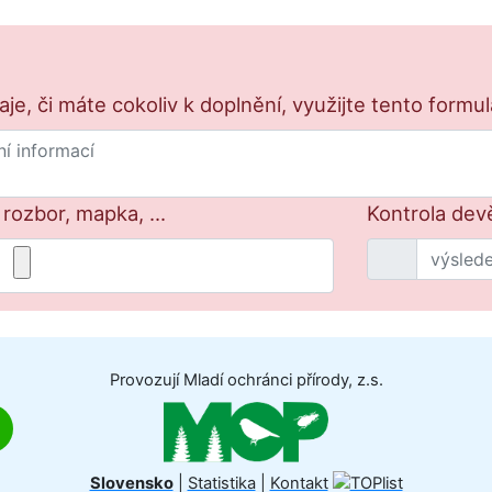
e, či máte cokoliv k doplnění, využijte tento formu
 rozbor, mapka, ...
Kontrola dev
Provozují Mladí ochránci přírody, z.s.
Slovensko
|
Statistika
|
Kontakt