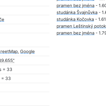
pramen bez jména
- 1.6
studánka Švajnůvka
- 1
studánka Kočovka
- 1.6
íče
pramen Leštinský potok
pramen bez jména
- 1.7
treetMap
,
Google
39.655"
s = 33
 = 33