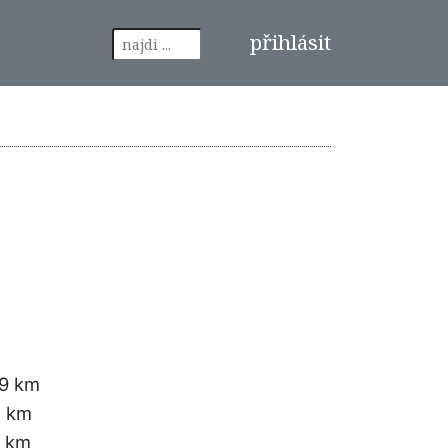
přihlásit
49 km
3 km
7 km