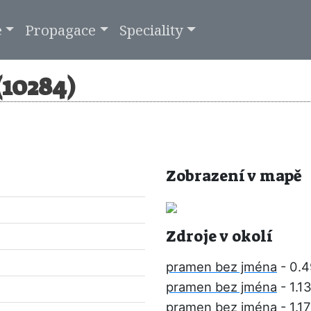
e
Propagace
Speciality
10284)
Zobrazení v mapě
Zdroje v okolí
pramen bez jména
- 0.
pramen bez jména
- 1.1
pramen bez jména
- 1.1