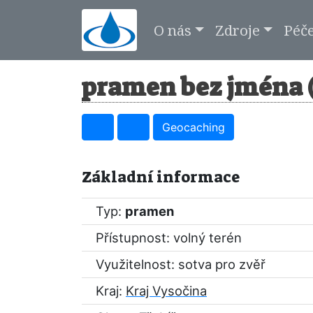
O nás
Zdroje
Péč
pramen bez jména (
Geocaching
Základní informace
Typ:
pramen
Přístupnost: volný terén
Využitelnost: sotva pro zvěř
Kraj:
Kraj Vysočina