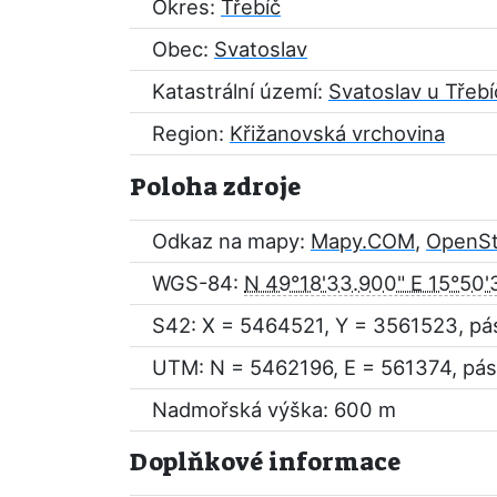
Okres:
Třebíč
Obec:
Svatoslav
Katastrální území:
Svatoslav u Třeb
Region:
Křižanovská vrchovina
Poloha zdroje
Odkaz na mapy:
Mapy.COM
,
OpenS
WGS-84:
N 49°18'33.900" E 15°50'
S42: X = 5464521, Y = 3561523, pá
UTM: N = 5462196, E = 561374, pás
Nadmořská výška: 600 m
Doplňkové informace