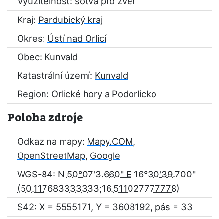
Využitelnost: sotva pro zvěř
Kraj:
Pardubický kraj
Okres:
Ústí nad Orlicí
Obec:
Kunvald
Katastrální území:
Kunvald
Region:
Orlické hory a Podorlicko
Poloha zdroje
Odkaz na mapy:
Mapy.COM
,
OpenStreetMap
,
Google
WGS-84:
N 50°07'3.660" E 16°30'39.700"
S42: X = 5555171, Y = 3608192, pás = 33