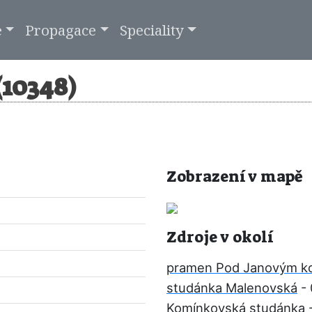
e
Propagace
Speciality
10348)
Zobrazení v mapě
Zdroje v okolí
pramen Pod Janovým 
studánka Malenovská
- 
Komínkovská studánka
-