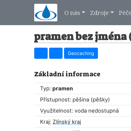
O nás
Zdroje
Péč
pramen bez jména (
Geocaching
Základní informace
Typ:
pramen
Přístupnost: pěšina (pěšky)
Využitelnost: voda nedostupná
Kraj:
Zlínský kraj