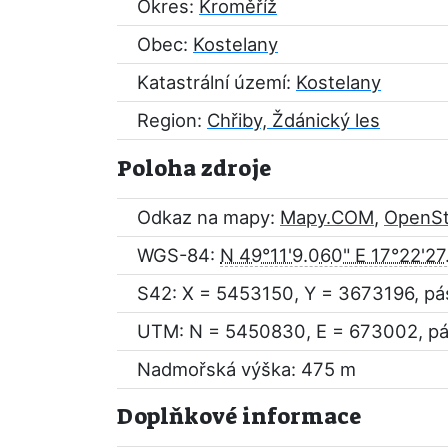
Okres:
Kroměříž
Obec:
Kostelany
Katastrální území:
Kostelany
Region:
Chřiby, Ždánický les
Poloha zdroje
Odkaz na mapy:
Mapy.COM
,
OpenS
WGS-84:
N 49°11'9.060" E 17°22'27
S42: X = 5453150, Y = 3673196, pá
UTM: N = 5450830, E = 673002, pá
Nadmořská výška: 475 m
Doplňkové informace