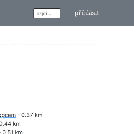
přihlásit
kopcem
- 0.37 km
0.44 km
 0.51 km