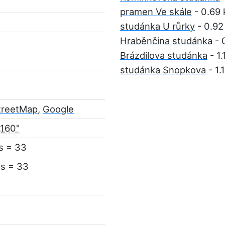
pramen Ve skále
- 0.69
studánka U růrky
- 0.92
Hraběnčina studánka
- 
Brázdilova studánka
- 1
studánka Snopkova
- 1.
treetMap
,
Google
.160"
s = 33
s = 33