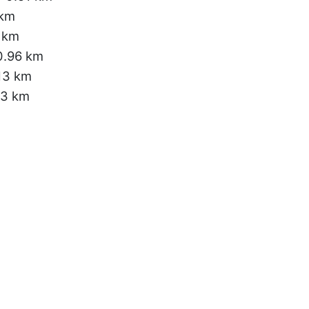
 km
 km
0.96 km
.13 km
13 km