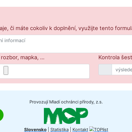
e, či máte cokoliv k doplnění, využijte tento formu
 rozbor, mapka, ...
Kontrola šes
Provozují Mladí ochránci přírody, z.s.
Slovensko
|
Statistika
|
Kontakt