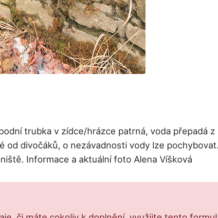
dní trubka v zídce/hrázce patrná, voda přepadá z h
né od divočáků, o nezávadnosti vody lze pochybovat. 
niště. Informace a aktuální foto Alena Víšková
e, či máte cokoliv k doplnění, využijte tento formu