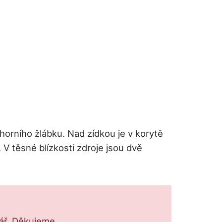
orního žlábku. Nad zídkou je v korytě
V těsné blízkosti zdroje jsou dvě
lář. Děkujeme.