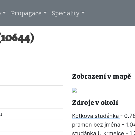
e
Propagace
Speciality
(10644)
Zobrazení v mapě
Zdroje v okolí
u
Kotkova studánka
- 0.7
pramen bez jména
- 1.0
studánka U krmelce
- 1