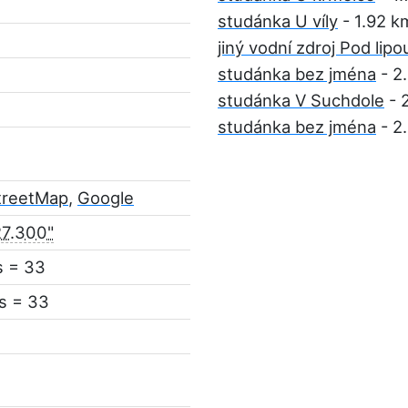
studánka U víly
- 1.92 k
jiný vodní zdroj Pod lipo
studánka bez jména
- 2
studánka V Suchdole
- 
studánka bez jména
- 2
treetMap
,
Google
27.300"
s = 33
s = 33