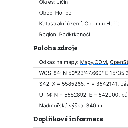
Okres:
Jičín
Obec:
Hořice
Katastrální území:
Chlum u Hořic
Region:
Podkrkonoší
Poloha zdroje
Odkaz na mapy:
Mapy.COM
,
OpenS
WGS-84:
N 50°23'47.660" E 15°35'
S42: X = 5585266, Y = 3542141, pá
UTM: N = 5582892, E = 542000, pá
Nadmořská výška: 340 m
Doplňkové informace