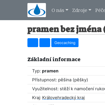
O nás
Zdroje
Péč
pramen bez jména 
Geocaching
Základní informace
Typ:
pramen
Přístupnost: pěšina (pěšky)
Využitelnost: stěží k namočení ruko
Kraj:
Královehradecký kraj