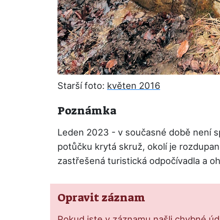
Starší foto:
květen 2016
Poznámka
Leden 2023 - v současné době není spo
potůčku krytá skruž, okolí je rozdupa
zastřešená turistická odpočívadla a oh
Opravit záznam
Pokud jste v záznamu našli chybné údaj