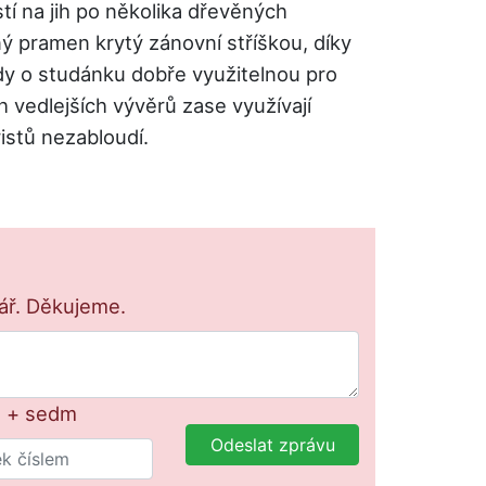
í na jih po několika dřevěných
ný pramen krytý zánovní stříškou, díky
edy o studánku dobře využitelnou pro
 vedlejších vývěrů zase využívají
ristů nezabloudí.
lář. Děkujeme.
t + sedm
Odeslat zprávu