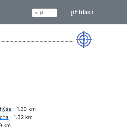
přihlásit
chýše
- 1.20 km
acha
- 1.32 km
59 km