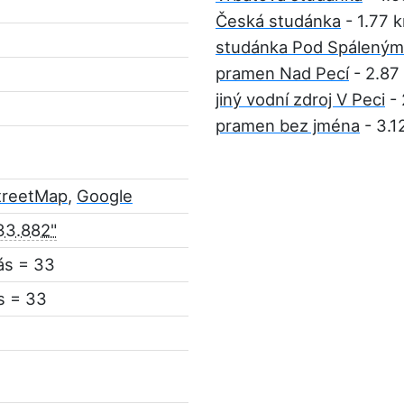
Česká studánka
- 1.77 
studánka Pod Spálený
pramen Nad Pecí
- 2.87
jiný vodní zdroj V Peci
- 
pramen bez jména
- 3.1
treetMap
,
Google
33.882"
ás = 33
s = 33