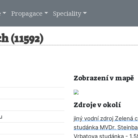
e
Propagace
Speciality
h (11592)
Zobrazení v mapě
Zdroje v okolí
u
jiný vodní zdroj Zelená 
studánka MVDr. Steinb
Vrbatova studánka
- 1.