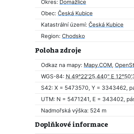
Okres:
Domažlice
Obec:
Česká Kubice
Katastrální území:
Česká Kubice
Region:
Chodsko
Poloha zdroje
Odkaz na mapy:
Mapy.COM
,
OpenS
WGS-84:
N 49°22'25.440" E 12°50'
S42: X = 5473570, Y = 3343462, p
UTM: N = 5471241, E = 343402, pá
Nadmořská výška: 524 m
Doplňkové informace