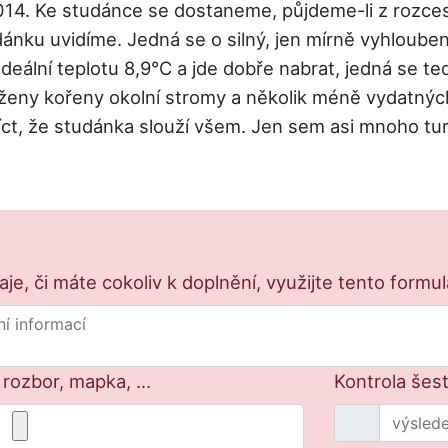
014. Ke studánce se dostaneme, půjdeme-li z rozcest
dánku uvidíme. Jedná se o silný, jen mírně vyhloube
ideální teplotu 8,9°C a jde dobře nabrat, jedná se t
aženy kořeny okolní stromy a několik méně vydatných
 říct, že studánka slouží všem. Jen sem asi mnoho tu
e, či máte cokoliv k doplnění, využijte tento formu
 rozbor, mapka, ...
Kontrola šes