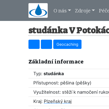
O nás
Zdroje
Péč
studánka V Potokác
Geocaching
Základní informace
Typ:
studánka
Přístupnost: pěšina (pěšky)
Využitelnost: stěží k namočení ruko
Kraj:
Plzeňský kraj