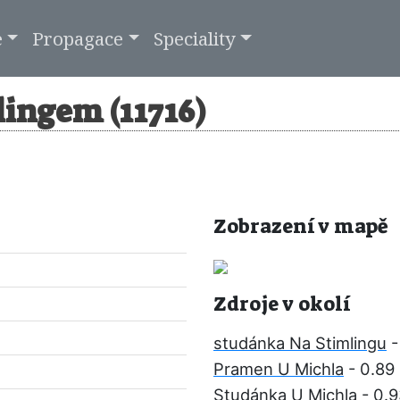
e
Propagace
Speciality
ingem (11716)
Zobrazení v mapě
Zdroje v okolí
studánka Na Stimlingu
-
Pramen U Michla
- 0.89
Studánka U Michla
- 0.