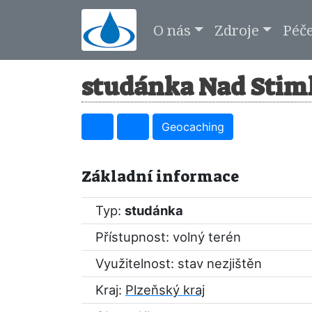
O nás
Zdroje
Péč
studánka Nad Stiml
Geocaching
Základní informace
Typ:
studánka
Přístupnost: volný terén
Využitelnost: stav nezjištěn
Kraj:
Plzeňský kraj