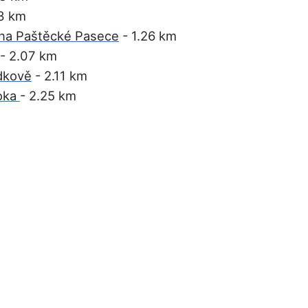
13 km
o na Paštěcké Pasece
- 1.26 km
- 2.07 km
dkově
- 2.11 km
toka
- 2.25 km