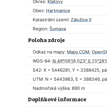
Okres:
Klatovy
Obec:
Hartmanice
Katastrální území:
Zálužice II
Region:
Šumava
Poloha zdroje
Odkaz na mapy:
Mapy.COM
,
OpenS
WGS-84:
N 49°08'18.023" E 13°28'9
S42: X = 5446281, Y = 3388425, pá
UTM: N = 5443963, E = 388346, pá
Nadmořská výška: 890 m
Doplňkové informace