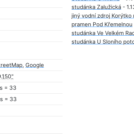
studánka Zalužická
- 1.
jiný vodní zdroj Korýtk
pramen Pod Křemelnou
studánka Ve Velkém Ra
studánka U Sloního po
treetMap
,
Google
.150"
s = 33
s = 33