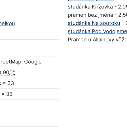
studánka Křížovka
- 2.0
pramen bez jména
- 2.5
studánka Na soutoku
- 
pelkou
studánka Pod Vodojem
Pramen u Allainovy věž
treetMap
,
Google
0.900"
s = 33
 = 33