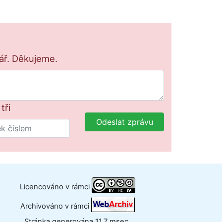
lář. Děkujeme.
tři
Odeslat zprávu
Licencováno v rámci
Archivováno v rámci
Stránka generována 11.7 msec.