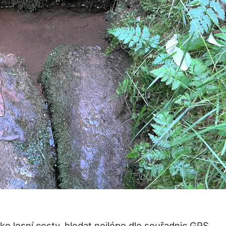
o lesní cesty, hledat nejlépe dle souřadnic GPS.