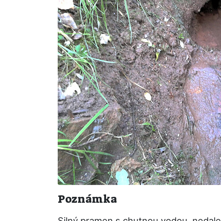
Poznámka
Silný pramen s chutnou vodou, nedalek