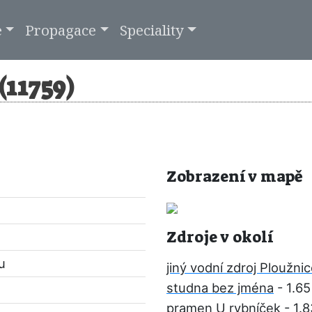
e
Propagace
Speciality
(11759)
Zobrazení v mapě
Zdroje v okolí
u
jiný vodní zdroj Ploužni
studna bez jména
- 1.6
pramen U rybníček
- 1.