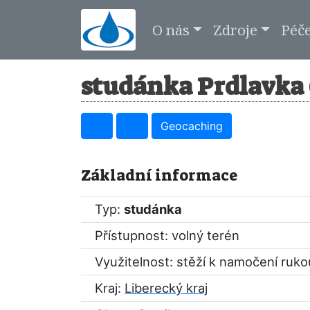
O nás
Zdroje
Péč
studánka Prdlavka 
Geocaching
Základní informace
Typ:
studánka
Přístupnost: volný terén
Využitelnost: stěží k namočení ruko
Kraj:
Liberecký kraj