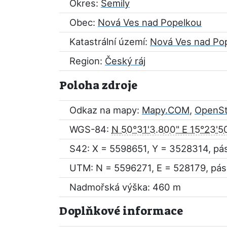
Okres:
Semily
Obec:
Nová Ves nad Popelkou
Katastrální území:
Nová Ves nad Po
Region:
Český ráj
Poloha zdroje
Odkaz na mapy:
Mapy.COM
,
OpenS
WGS-84:
N 50°31'3.800" E 15°23'5
S42: X = 5598651, Y = 3528314, pá
UTM: N = 5596271, E = 528179, pás
Nadmořská výška: 460 m
Doplňkové informace