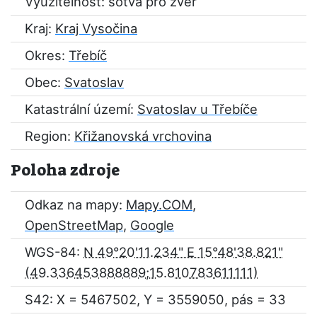
Využitelnost: sotva pro zvěř
Kraj:
Kraj Vysočina
Okres:
Třebíč
Obec:
Svatoslav
Katastrální území:
Svatoslav u Třebíče
Region:
Křižanovská vrchovina
Poloha zdroje
Odkaz na mapy:
Mapy.COM
,
OpenStreetMap
,
Google
WGS-84:
N 49°20'11.234" E 15°48'38.821"
S42: X = 5467502, Y = 3559050, pás = 33