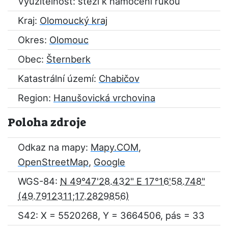
Využitelnost: stěží k namočení rukou
Kraj:
Olomoucký kraj
Okres:
Olomouc
Obec:
Šternberk
Katastrální území:
Chabičov
Region:
Hanušovická vrchovina
Poloha zdroje
Odkaz na mapy:
Mapy.COM
,
OpenStreetMap
,
Google
WGS-84:
N 49°47'28.432" E 17°16'58.748"
S42: X = 5520268, Y = 3664506, pás = 33