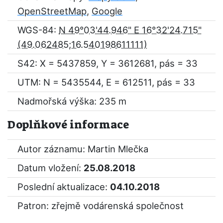
OpenStreetMap
,
Google
WGS-84:
N 49°03'44.946" E 16°32'24.715"
S42: X = 5437859, Y = 3612681, pás = 33
UTM: N = 5435544, E = 612511, pás = 33
Nadmořská výška: 235 m
Doplňkové informace
Autor záznamu: Martin Mlečka
Datum vložení:
25.08.2018
Poslední aktualizace:
04.10.2018
Patron: zřejmě vodárenská společnost