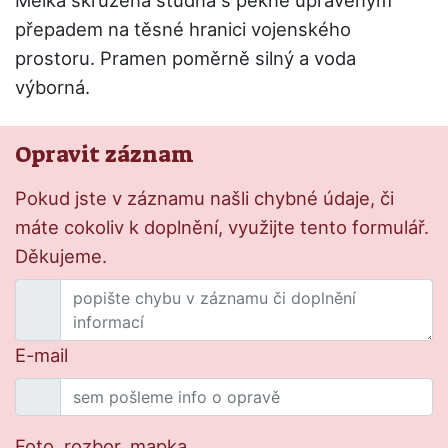
Mělká skružená studna s pěkně upraveným
přepadem na těsné hranici vojenského
prostoru. Pramen poměrně silný a voda
výborná.
Opravit záznam
Pokud jste v záznamu našli chybné údaje, či
máte cokoliv k doplnění, využijte tento formulář.
Děkujeme.
E-mail
Foto, rozbor, mapka, ...