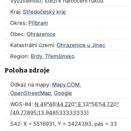
Využitelnost: stěží k namočení rukou
Kraj:
Středočeský kraj
Okres:
Příbram
Obec:
Ohrazenice
Katastrální území:
Ohrazenice u Jinec
Region:
Brdy, Třemšínsko
Poloha zdroje
Odkaz na mapy:
Mapy.COM
,
OpenStreetMap
,
Google
WGS-84:
N 49°46'44.220" E 13°56'54.720"
S42: X = 5516931, Y = 3424393, pás = 33