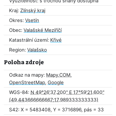
Využitelnost: s trochou snahy dostupná
Kraj:
Zlínský kraj
Okres:
Vsetín
Obec:
Valašské Meziříčí
Katastrální území:
Křivé
Region:
Valašsko
Poloha zdroje
Odkaz na mapy:
Mapy.COM
,
OpenStreetMap
,
Google
WGS-84:
N 49°26'37.200" E 17°59'21.600"
S42: X = 5483408, Y = 3716896, pás = 33