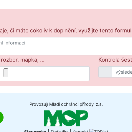
e, či máte cokoliv k doplnění, využijte tento formu
 rozbor, mapka, ...
Kontrola šest
Provozují Mladí ochránci přírody, z.s.
Slovensko
|
Statistika
|
Kontakt