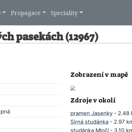
e
Propagace
Speciality
ch pasekách (12967)
Zobrazení v mapě
Zdroje v okolí
upná
pramen Jasenky
- 2.48
Sirná studánka
- 2.97 k
studánka Mločí
- 3.10 k