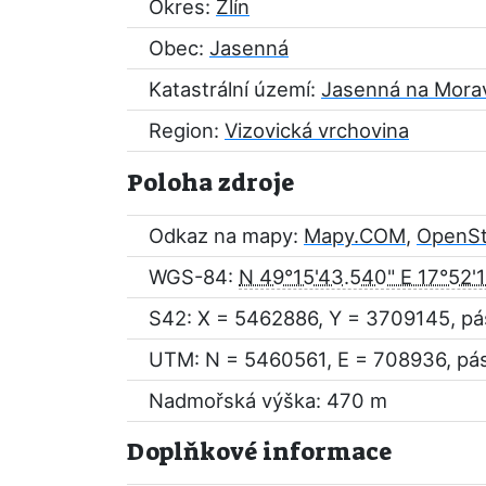
Okres:
Zlín
Obec:
Jasenná
Katastrální území:
Jasenná na Mora
Region:
Vizovická vrchovina
Poloha zdroje
Odkaz na mapy:
Mapy.COM
,
OpenS
WGS-84:
N 49°15'43.540" E 17°52'
S42: X = 5462886, Y = 3709145, pá
UTM: N = 5460561, E = 708936, pá
Nadmořská výška: 470 m
Doplňkové informace