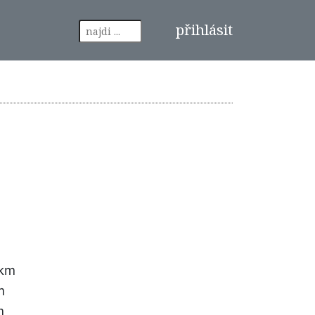
přihlásit
 km
m
m