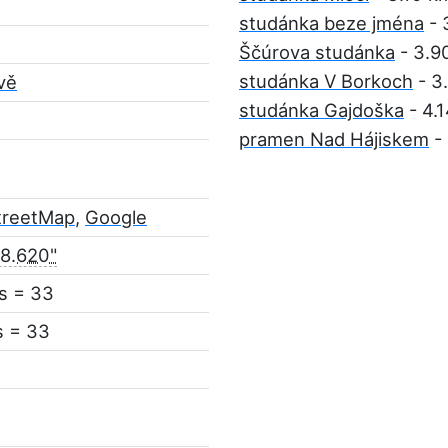
studánka beze jména
- 
Ščúrova studánka
- 3.9
studánka V Borkoch
- 3
vě
studánka Gajdoška
- 4.
pramen Nad Hájiskem
-
treetMap
,
Google
18.620"
s = 33
s = 33