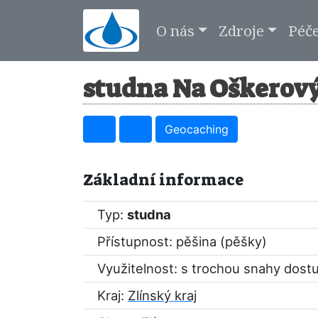
O nás
Zdroje
Péč
studna Na Oškerový
Geocaching
Základní informace
Typ:
studna
Přístupnost: pěšina (pěšky)
Využitelnost: s trochou snahy dost
Kraj:
Zlínský kraj