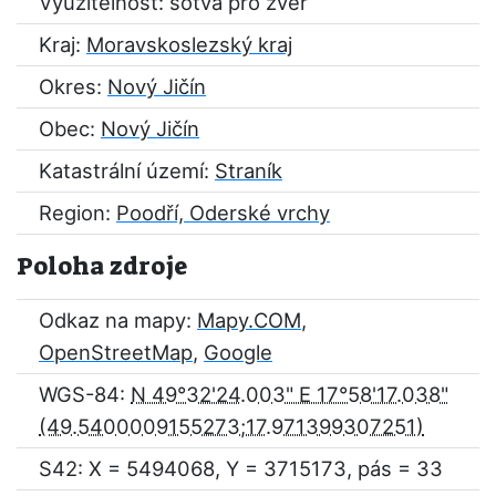
Využitelnost: sotva pro zvěř
Kraj:
Moravskoslezský kraj
Okres:
Nový Jičín
Obec:
Nový Jičín
Katastrální území:
Straník
Region:
Poodří, Oderské vrchy
Poloha zdroje
Odkaz na mapy:
Mapy.COM
,
OpenStreetMap
,
Google
WGS-84:
N 49°32'24.003" E 17°58'17.038"
S42: X = 5494068, Y = 3715173, pás = 33