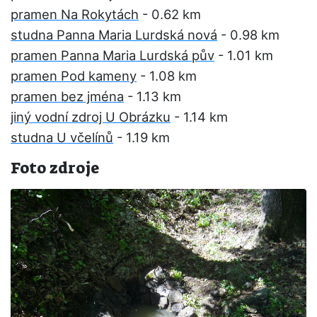
pramen Na Rokytách
- 0.62 km
studna Panna Maria Lurdská nová
- 0.98 km
pramen Panna Maria Lurdská pův
- 1.01 km
pramen Pod kameny
- 1.08 km
pramen bez jména
- 1.13 km
jiný vodní zdroj U Obrázku
- 1.14 km
studna U včelínů
- 1.19 km
Foto zdroje