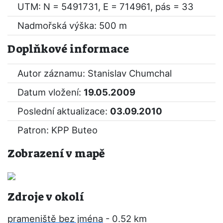
UTM: N = 5491731, E = 714961, pás = 33
Nadmořská výška: 500 m
Doplňkové informace
Autor záznamu: Stanislav Chumchal
Datum vložení:
19.05.2009
Poslední aktualizace:
03.09.2010
Patron: KPP Buteo
Zobrazení v mapě
Zdroje v okolí
prameniště bez jména
- 0.52 km