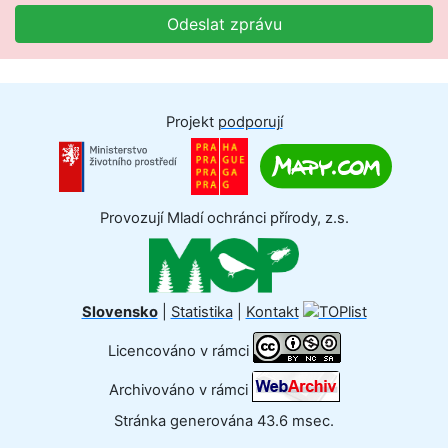
Odeslat zprávu
Projekt
podporují
Provozují Mladí ochránci přírody, z.s.
Slovensko
|
Statistika
|
Kontakt
Licencováno v rámci
Archivováno v rámci
Stránka generována 43.6 msec.