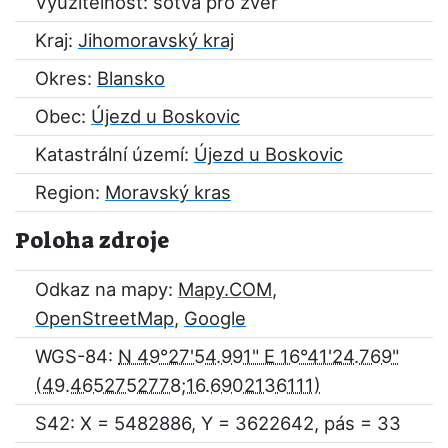
Využitelnost: sotva pro zvěř
Kraj:
Jihomoravský kraj
Okres:
Blansko
Obec:
Újezd u Boskovic
Katastrální území:
Újezd u Boskovic
Region:
Moravský kras
Poloha zdroje
Odkaz na mapy:
Mapy.COM
,
OpenStreetMap
,
Google
WGS-84:
N 49°27'54.991" E 16°41'24.769"
S42: X = 5482886, Y = 3622642, pás = 33