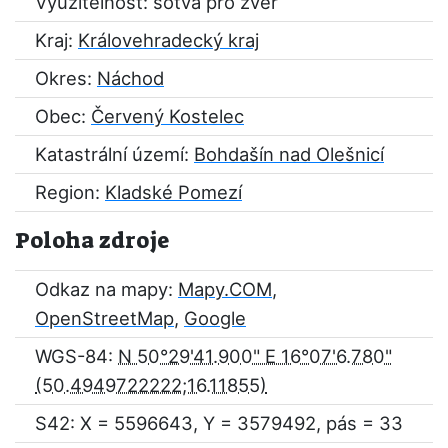
Využitelnost: sotva pro zvěř
Kraj:
Královehradecký kraj
Okres:
Náchod
Obec:
Červený Kostelec
Katastrální území:
Bohdašín nad Olešnicí
Region:
Kladské Pomezí
Poloha zdroje
Odkaz na mapy:
Mapy.COM
,
OpenStreetMap
,
Google
WGS-84:
N 50°29'41.900" E 16°07'6.780"
S42: X = 5596643, Y = 3579492, pás = 33