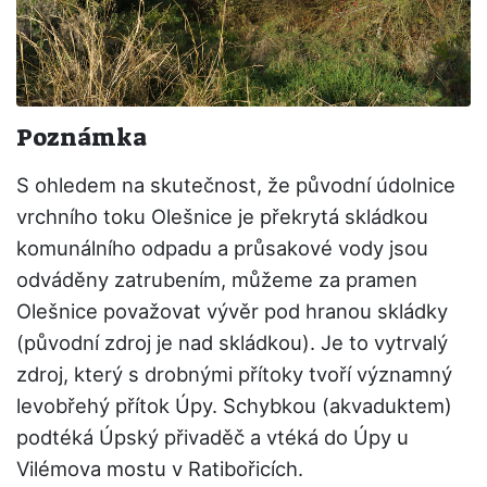
Poznámka
S ohledem na skutečnost, že původní údolnice
vrchního toku Olešnice je překrytá skládkou
komunálního odpadu a průsakové vody jsou
odváděny zatrubením, můžeme za pramen
Olešnice považovat vývěr pod hranou skládky
(původní zdroj je nad skládkou). Je to vytrvalý
zdroj, který s drobnými přítoky tvoří významný
levobřehý přítok Úpy. Schybkou (akvaduktem)
podtéká Úpský přivaděč a vtéká do Úpy u
Vilémova mostu v Ratibořicích.