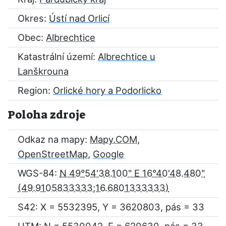
Okres:
Ústí nad Orlicí
Obec:
Albrechtice
Katastrální území:
Albrechtice u
Lanškrouna
Region:
Orlické hory a Podorlicko
Poloha zdroje
Odkaz na mapy:
Mapy.COM
,
OpenStreetMap
,
Google
WGS-84:
N 49°54'38.100" E 16°40'48.480"
S42: X = 5532395, Y = 3620803, pás = 33