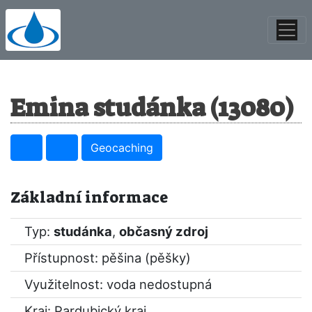
Emina studánka (13080)
Geocaching
Základní informace
Typ:
studánka
,
občasný zdroj
Přístupnost: pěšina (pěšky)
Využitelnost: voda nedostupná
Kraj:
Pardubický kraj