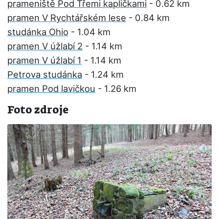
prameniště Pod Třemi kapličkami
- 0.62 km
pramen V Rychtářském lese
- 0.84 km
studánka Ohio
- 1.04 km
pramen V úžlabí 2
- 1.14 km
pramen V úžlabí 1
- 1.14 km
Petrova studánka
- 1.24 km
pramen Pod lavičkou
- 1.26 km
Foto zdroje