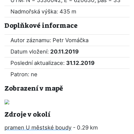
UTM: N = 5530042, E = 620630, pás = 33
Nadmořská výška: 435 m
Doplňkové informace
Autor záznamu: Petr Vomáčka
Datum vložení:
20.11.2019
Poslední aktualizace:
31.12.2019
Patron: ne
Zobrazení v mapě
Zdroje v okolí
pramen U městské boudy
- 0.29 km