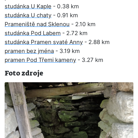
studánka U Kaple
- 0.38 km
studánka U chaty
- 0.91 km
Prameniště nad Sklenou
- 2.10 km
studánka Pod Labem
- 2.72 km
studánka Pramen svaté Anny
- 2.88 km
pramen bez jména
- 3.19 km
pramen Pod Třemi kameny
- 3.27 km
Foto zdroje