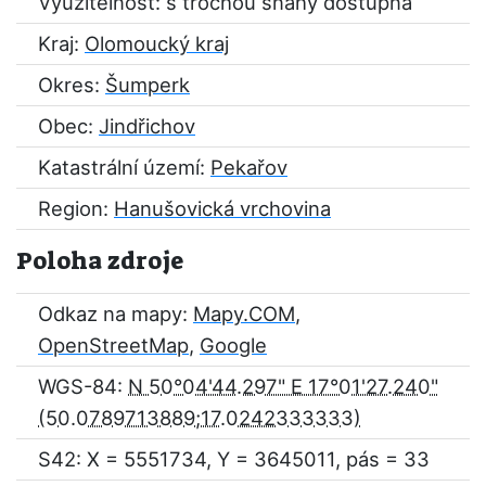
Využitelnost: s trochou snahy dostupná
Kraj:
Olomoucký kraj
Okres:
Šumperk
Obec:
Jindřichov
Katastrální území:
Pekařov
Region:
Hanušovická vrchovina
Poloha zdroje
Odkaz na mapy:
Mapy.COM
,
OpenStreetMap
,
Google
WGS-84:
N 50°04'44.297" E 17°01'27.240"
S42: X = 5551734, Y = 3645011, pás = 33