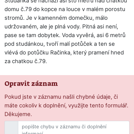
Studánka se nachází asi sto metrů nad chatkou
domu č.79 do kopce na louce v malém porostu
stromů. Je v kamenném domečku, málo
udržovaném, ale je plná vody. Pitná asi není,
pase se tam dobytek. Voda vyvěrá, asi 6 metrů
pod studánkou, tvoří malí potůček a ten se
vlévá do potůčku Račinka, který pramení hned
za chatkou č.79.
Opravit záznam
Pokud jste v záznamu našli chybné údaje, či
máte cokoliv k doplnění, využijte tento formulář.
Děkujeme.