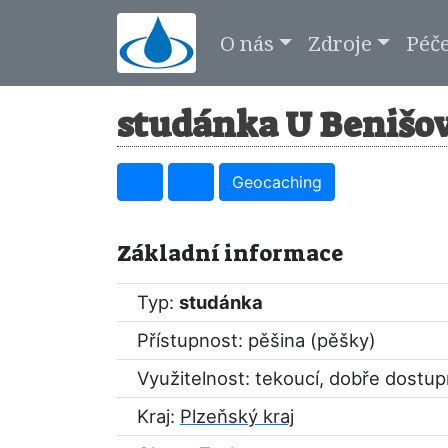
O nás
Zdroje
Péč
studánka U Benišov
Geocaching
Základní informace
Typ:
studánka
Přístupnost: pěšina (pěšky)
Využitelnost: tekoucí, dobře dostu
Kraj:
Plzeňský kraj