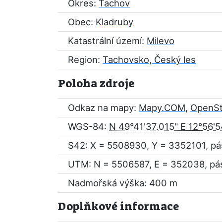
Okres:
Tachov
Obec:
Kladruby
Katastrální území:
Milevo
Region:
Tachovsko, Český les
Poloha zdroje
Odkaz na mapy:
Mapy.COM
,
OpenS
WGS-84:
N 49°41'37.015" E 12°56'5
S42: X = 5508930, Y = 3352101, pá
UTM: N = 5506587, E = 352038, pá
Nadmořská výška: 400 m
Doplňkové informace