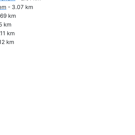
lem
- 3.07 km
.69 km
5 km
.11 km
.12 km