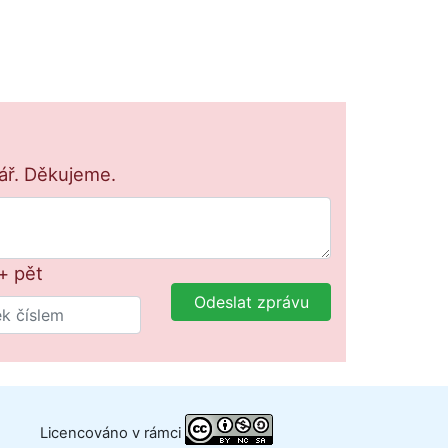
lář. Děkujeme.
+ pět
Odeslat zprávu
Licencováno v rámci