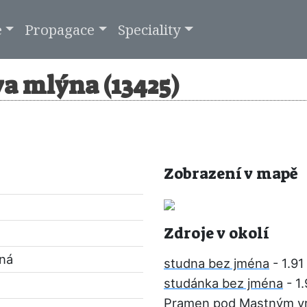
e
Propagace
Speciality
a mlýna (13425)
Zobrazení v mapě
Zdroje v okolí
pná
studna bez jména
- 1.91
studánka bez jména
- 1
Pramen pod Mastným v