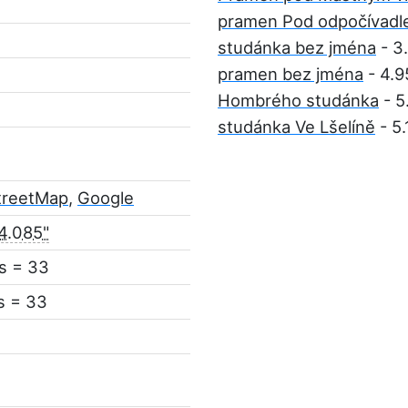
pramen Pod odpočívad
studánka bez jména
- 3
pramen bez jména
- 4.9
Hombrého studánka
- 5
studánka Ve Lšelíně
- 5
treetMap
,
Google
4.085"
s = 33
s = 33