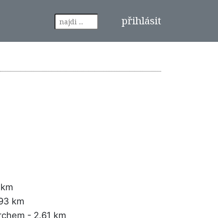
přihlásit
 km
.93 km
rchem
- 2.61 km