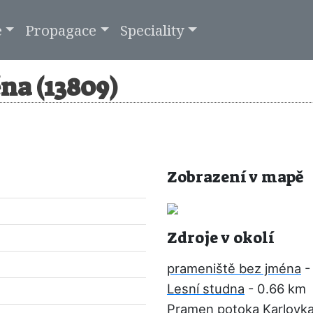
e
Propagace
Speciality
na (13809)
Zobrazení v mapě
Zdroje v okolí
prameniště bez jména
-
Lesní studna
- 0.66 km
Pramen potoka Karlovk