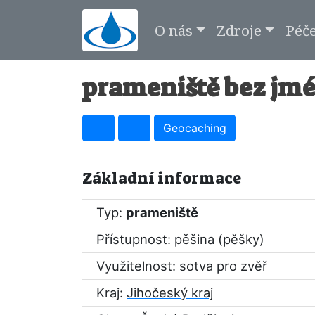
O nás
Zdroje
Péč
prameniště bez jmé
Geocaching
Základní informace
Typ:
prameniště
Přístupnost: pěšina (pěšky)
Využitelnost: sotva pro zvěř
Kraj:
Jihočeský kraj