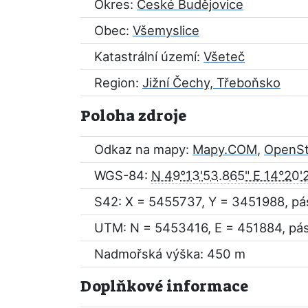
Okres:
České Budějovice
Obec:
Všemyslice
Katastrální území:
Všeteč
Region:
Jižní Čechy, Třeboňsko
Poloha zdroje
Odkaz na mapy:
Mapy.COM
,
OpenS
WGS-84:
N 49°13'53.865" E 14°20'
S42: X = 5455737, Y = 3451988, pá
UTM: N = 5453416, E = 451884, pá
Nadmořská výška: 450 m
Doplňkové informace