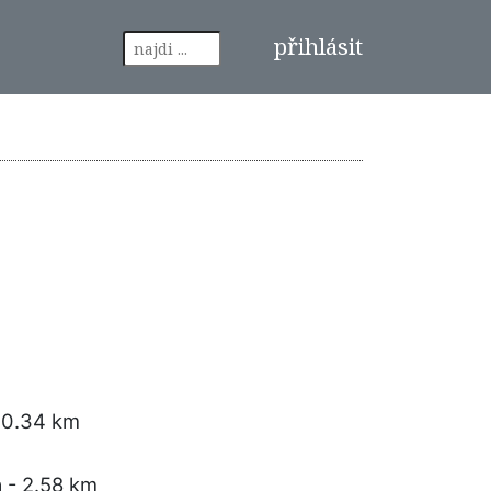
přihlásit
 0.34 km
a
- 2.58 km