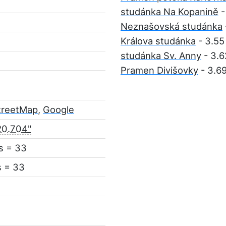
studánka Na Kopanině
-
Neznašovská studánka
Králova studánka
- 3.55
studánka Sv. Anny
- 3.6
Pramen Divišovky
- 3.6
treetMap
,
Google
20.704"
s = 33
s = 33