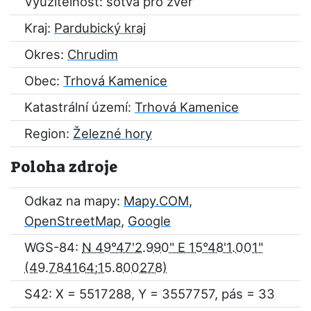
Využitelnost: sotva pro zvěř
Kraj:
Pardubický kraj
Okres:
Chrudim
Obec:
Trhová Kamenice
Katastrální území:
Trhová Kamenice
Region:
Železné hory
Poloha zdroje
Odkaz na mapy:
Mapy.COM
,
OpenStreetMap
,
Google
WGS-84:
N 49°47'2.990" E 15°48'1.001"
S42: X = 5517288, Y = 3557757, pás = 33