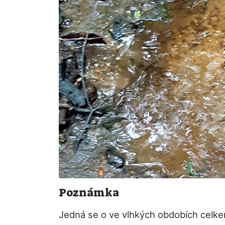
Poznámka
Jedná se o ve vlhkých obdobích celke