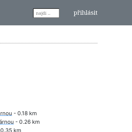
přihlásit
árnou
- 0.18 km
dárnou
- 0.26 km
 0.35 km