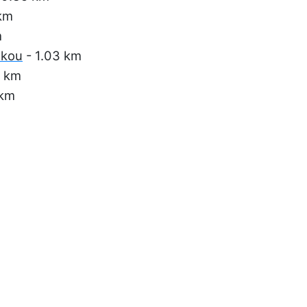
km
m
lkou
- 1.03 km
7 km
 km