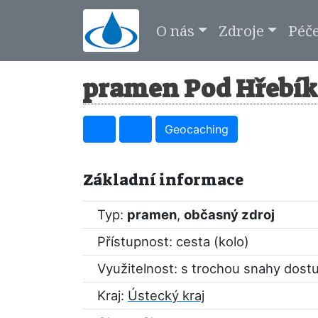
O nás
Zdroje
Péč
pramen Pod Hřebík
Geocaching
Základní informace
Typ:
pramen
,
občasný zdroj
Přístupnost: cesta (kolo)
Využitelnost: s trochou snahy dost
Kraj:
Ústecký kraj