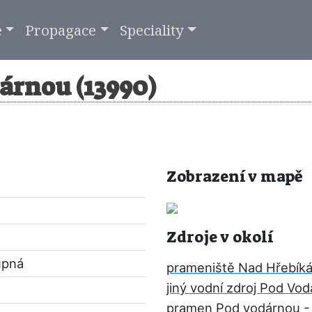
e
Propagace
Speciality
árnou (13990)
Zobrazení v mapě
Zdroje v okolí
upná
prameniště Nad Hřebík
jiný vodní zdroj Pod Vo
pramen Pod vodárnou
-