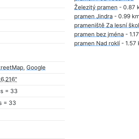
Železitý pramen
- 0.87 
pramen Jindra
- 0.99 k
prameniště Za lesní ško
pramen bez jména
- 1.1
pramen Nad roklí
- 1.57
treetMap
,
Google
26.216"
ás = 33
s = 33