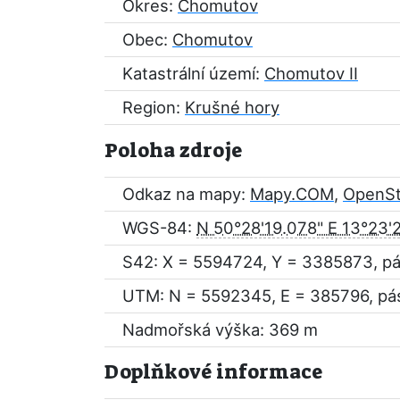
Okres:
Chomutov
Obec:
Chomutov
Katastrální území:
Chomutov II
Region:
Krušné hory
Poloha zdroje
Odkaz na mapy:
Mapy.COM
,
OpenS
WGS-84:
N 50°28'19.078" E 13°23'
S42: X = 5594724, Y = 3385873, p
UTM: N = 5592345, E = 385796, pá
Nadmořská výška: 369 m
Doplňkové informace