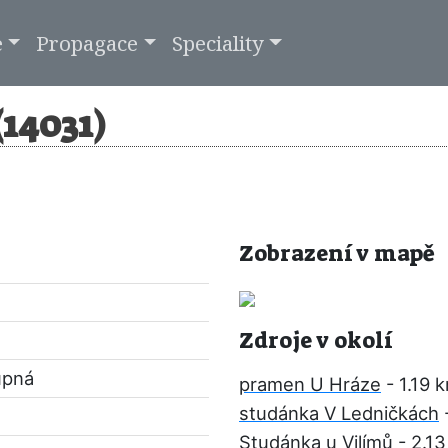
e
Propagace
Speciality
14031)
Zobrazení v mapě
Zdroje v okolí
upná
pramen U Hráze
- 1.19 
studánka V Ledničkách
Studánka u Vilímů
- 2.1