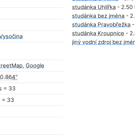
studánka Uhlířka
- 2.50
studánka bez jména
- 2
studánka Pravobřežka
-
studánka Kroupnice
- 2
Vysočina
jiný vodní zdroj bez jmé
treetMap
,
Google
50.864"
s = 33
 = 33