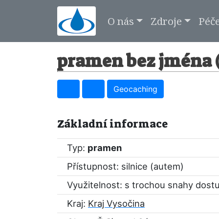
O nás
Zdroje
Péč
pramen bez jména (
Geocaching
Základní informace
Typ:
pramen
Přístupnost: silnice (autem)
Využitelnost: s trochou snahy dost
Kraj:
Kraj Vysočina