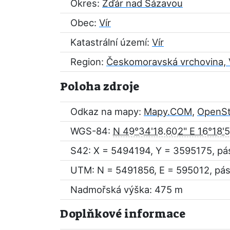
Okres:
Žďár nad Sázavou
Obec:
Vír
Katastrální území:
Vír
Region:
Českomoravská vrchovina, 
Poloha zdroje
Odkaz na mapy:
Mapy.COM
,
OpenS
WGS-84:
N 49°34'18.602" E 16°18'
S42: X = 5494194, Y = 3595175, pá
UTM: N = 5491856, E = 595012, pás
Nadmořská výška: 475 m
Doplňkové informace