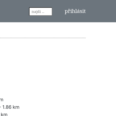
přihlásit
km
- 1.86 km
3 km