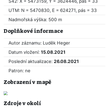
S42: X = 5473159, Y = 3624446, pás = 33
UTM: N = 5470830, E = 624271, pás = 33
Nadmořská výška: 500 m
Doplňkové informace
Autor záznamu: Luděk Heger
Datum vložení:
15.08.2021
Poslední aktualizace:
26.08.2021
Patron: ne
Zobrazení v mapě
Zdroje v okolí