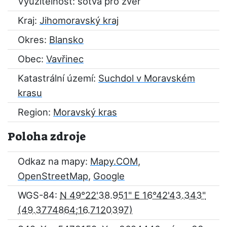
Využitelnost: sotva pro zvěř
Kraj:
Jihomoravský kraj
Okres:
Blansko
Obec:
Vavřinec
Katastrální území:
Suchdol v Moravském
krasu
Region:
Moravský kras
Poloha zdroje
Odkaz na mapy:
Mapy.COM
,
OpenStreetMap
,
Google
WGS-84:
N 49°22'38.951" E 16°42'43.343"