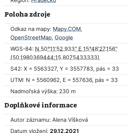
Region:
Hradecko
Poloha zdroje
Odkaz na mapy:
Mapy.COM
,
OpenStreetMap
,
Google
WGS-84:
N 50°11'52.933" E 15°48'27.156"
S42: X = 5563327, Y = 3557783, pás = 33
UTM: N = 5560962, E = 557636, pás = 33
Nadmořská výška: 230 m
Doplňkové informace
Autor záznamu: Alena Víšková
Datum vložení:
29.12.2021