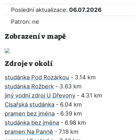
Poslední aktualizace:
06.07.2026
Patron: ne
Zobrazení v mapě
Zdroje v okolí
studánka Pod Rozárkou
- 3.14 km
studánka Rožberk
- 3.63 km
jiný vodní zdroj U Dřevony
- 4.31 km
Císařská studánka
- 6.04 km
pramen bez jména
- 6.39 km
studánka bez jména
- 6.98 km
pramen Na Panně
- 7.18 km