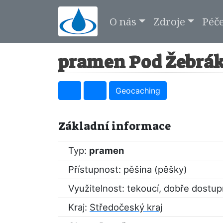
O nás
Zdroje
Péč
pramen Pod Žebrák
Geocaching
Základní informace
Typ:
pramen
Přístupnost: pěšina (pěšky)
Využitelnost: tekoucí, dobře dostu
Kraj:
Středočeský kraj