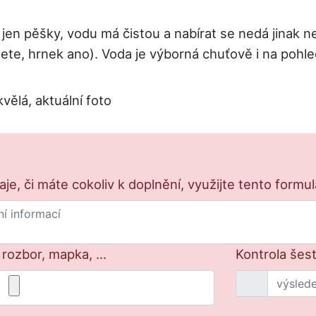
jen pěšky, vodu má čistou a nabírat se nedá jinak ne
te, hrnek ano). Voda je výborná chuťově i na pohled
ělá, aktuální foto
e, či máte cokoliv k doplnění, využijte tento formu
 rozbor, mapka, ...
Kontrola šest