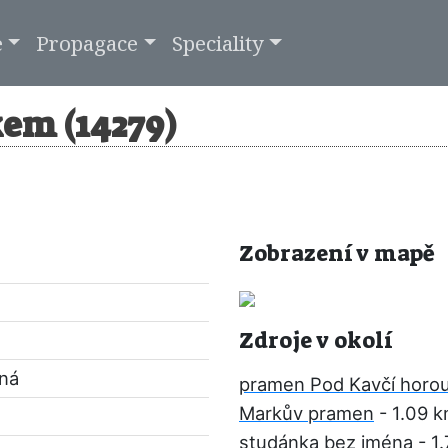
e
Propagace
Speciality
em (14279)
Zobrazení v mapě
Zdroje v okolí
pná
pramen Pod Kavčí horo
Markův pramen
- 1.09 
studánka bez jména
- 1