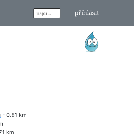
přihlásit
u
- 0.81 km
km
.71 km