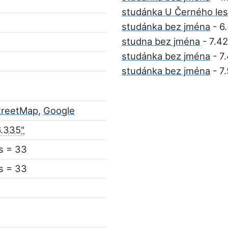
studánka U Černého le
studánka bez jména
- 6
studna bez jména
- 7.4
studánka bez jména
- 7
studánka bez jména
- 7
treetMap
,
Google
6.335"
s = 33
s = 33