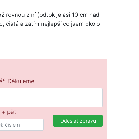
ž rovnou z ní (odtok je asi 10 cm nad
, čistá a zatím nejlepší co jsem okolo
lář. Děkujeme.
 + pět
Odeslat zprávu