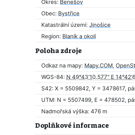
Okres:
Benešov
Obec:
Bystřice
Katastrální území:
Jinošice
Region:
Blaník a okolí
Poloha zdroje
Odkaz na mapy:
Mapy.COM
,
OpenS
WGS-84:
N 49°43'10.577" E 14°42'
S42: X = 5509842, Y = 3478617, pá
UTM: N = 5507499, E = 478502, pá
Nadmořská výška: 476 m
Doplňkové informace