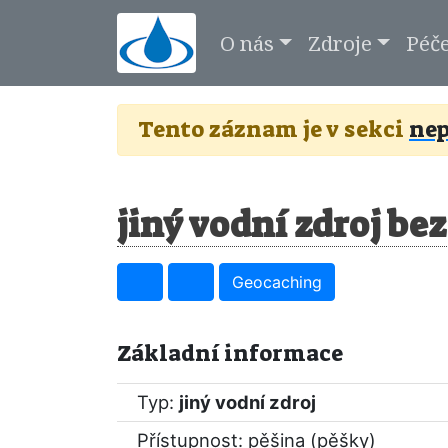
O nás
Zdroje
Péč
Tento záznam je v sekci
nep
jiný vodní zdroj be
Geocaching
Základní informace
Typ:
jiný vodní zdroj
Přístupnost: pěšina (pěšky)