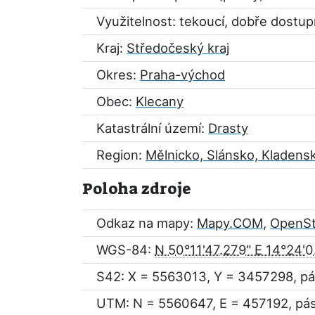
Využitelnost: tekoucí, dobře dostu
Kraj:
Středočeský kraj
Okres:
Praha-východ
Obec:
Klecany
Katastrální území:
Drasty
Region:
Mělnicko, Slánsko, Kladens
Poloha zdroje
Odkaz na mapy:
Mapy.COM
,
OpenS
WGS-84:
N 50°11'47.279" E 14°24'0
S42: X = 5563013, Y = 3457298, pá
UTM: N = 5560647, E = 457192, pá