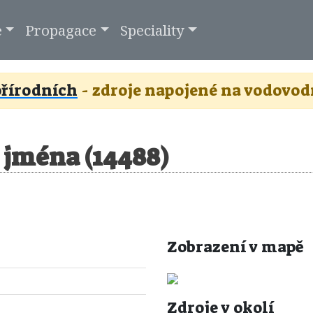
e
Propagace
Speciality
řírodních
- zdroje napojené na vodovod
z jména (14488)
Zobrazení v mapě
Zdroje v okolí