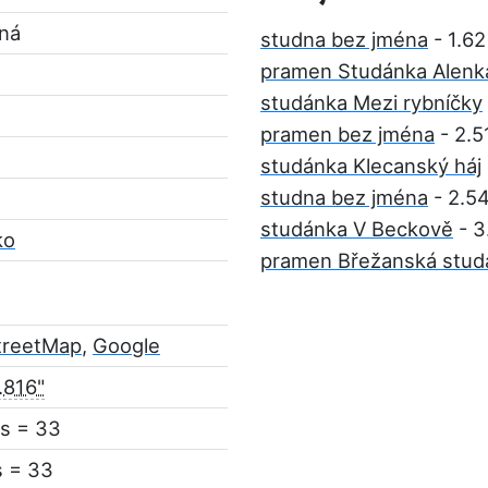
pná
studna bez jména
- 1.6
pramen Studánka Alenk
studánka Mezi rybníčky
pramen bez jména
- 2.5
studánka Klecanský háj
studna bez jména
- 2.5
studánka V Beckově
- 3
ko
pramen Břežanská stud
treetMap
,
Google
.816"
s = 33
s = 33