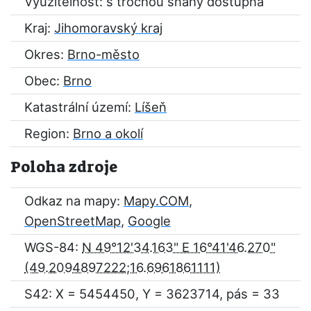
Využitelnost: s trochou snahy dostupná
Kraj:
Jihomoravský kraj
Okres:
Brno-město
Obec:
Brno
Katastrální území:
Líšeň
Region:
Brno a okolí
Poloha zdroje
Odkaz na mapy:
Mapy.COM
,
OpenStreetMap
,
Google
WGS-84:
N 49°12'34.163" E 16°41'46.270"
S42: X = 5454450, Y = 3623714, pás = 33