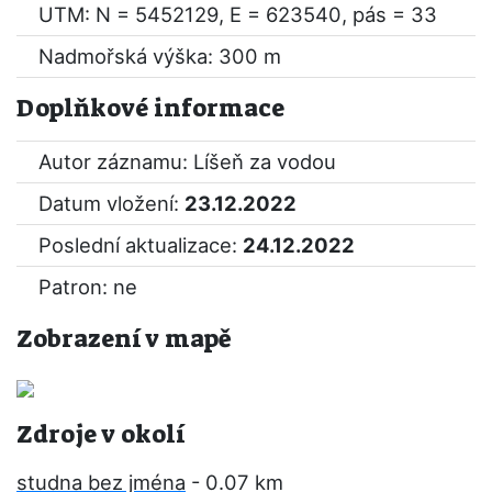
UTM: N = 5452129, E = 623540, pás = 33
Nadmořská výška: 300 m
Doplňkové informace
Autor záznamu: Líšeň za vodou
Datum vložení:
23.12.2022
Poslední aktualizace:
24.12.2022
Patron: ne
Zobrazení v mapě
Zdroje v okolí
studna bez jména
- 0.07 km