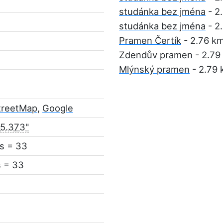
studánka bez jména
- 2
studánka bez jména
- 2
Pramen Čertík
- 2.76 k
Zdendův pramen
- 2.79
Mlýnský pramen
- 2.79
treetMap
,
Google
35.373"
s = 33
s = 33