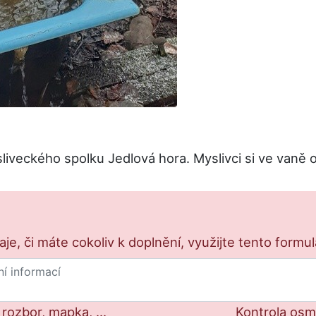
iveckého spolku Jedlová hora. Myslivci si ve vaně o
e, či máte cokoliv k doplnění, využijte tento formu
 rozbor, mapka, ...
Kontrola os