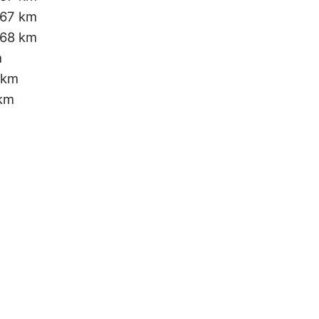
.67 km
.68 km
m
 km
 km