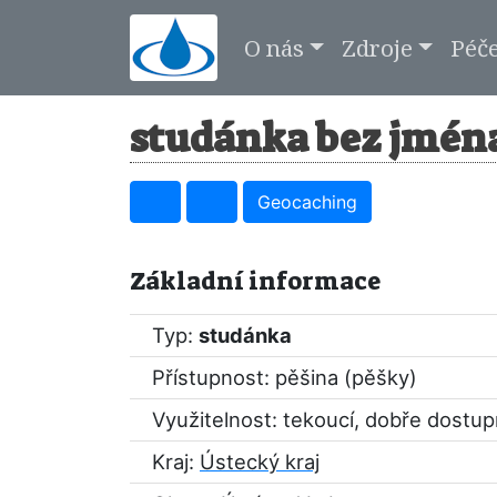
O nás
Zdroje
Péč
studánka bez jména
Geocaching
Základní informace
Typ:
studánka
Přístupnost: pěšina (pěšky)
Využitelnost: tekoucí, dobře dostu
Kraj:
Ústecký kraj