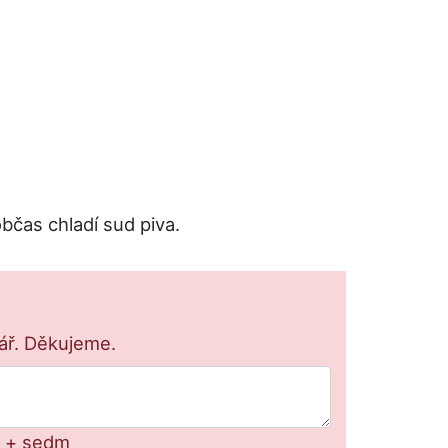
bčas chladí sud piva.
lář. Děkujeme.
m + sedm