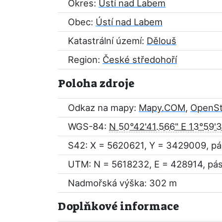
Okres:
Ústí nad Labem
Obec:
Ústí nad Labem
Katastrální území:
Dělouš
Region:
České středohoří
Poloha zdroje
Odkaz na mapy:
Mapy.COM
,
OpenS
WGS-84:
N 50°42'41.566" E 13°59'
S42: X = 5620621, Y = 3429009, pá
UTM: N = 5618232, E = 428914, pá
Nadmořská výška: 302 m
Doplňkové informace