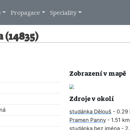
e
Propagace
Speciality
 (14835)
Zobrazení v mapě
Zdroje v okolí
pná
studánka Dělouš
- 0.29
Pramen Panny
- 1.51 km
studánka bez jména
- 2