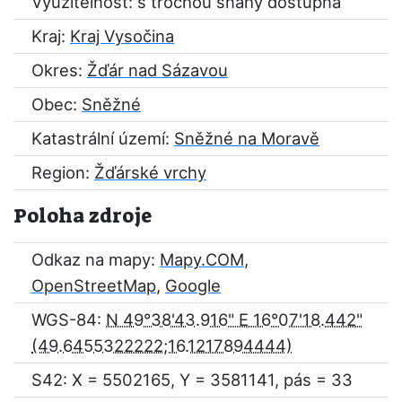
Využitelnost: s trochou snahy dostupná
Kraj:
Kraj Vysočina
Okres:
Žďár nad Sázavou
Obec:
Sněžné
Katastrální území:
Sněžné na Moravě
Region:
Žďárské vrchy
Poloha zdroje
Odkaz na mapy:
Mapy.COM
,
OpenStreetMap
,
Google
WGS-84:
N 49°38'43.916" E 16°07'18.442"
S42: X = 5502165, Y = 3581141, pás = 33