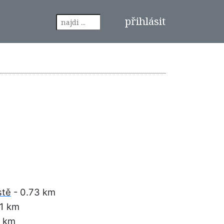
přihlásit
stě
- 0.73 km
31 km
8 km