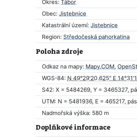
Okres:
Tábor
Obec:
Jistebnice
Katastrální území:
Jistebnice
Region:
Středočeská pahorkatina
Poloha zdroje
Odkaz na mapy:
Mapy.COM
,
OpenS
WGS-84:
N 49°29'20.625" E 14°31'
S42: X = 5484269, Y = 3465327, pá
UTM: N = 5481936, E = 465217, pás
Nadmořská výška: 580 m
Doplňkové informace