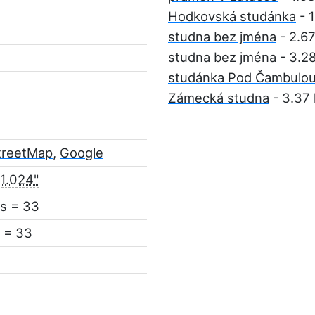
Hodkovská studánka
- 
studna bez jména
- 2.6
studna bez jména
- 3.2
studánka Pod Čambulo
Zámecká studna
- 3.37
treetMap
,
Google
11.024"
s = 33
 = 33