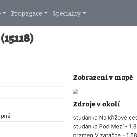
e
Propagace
Speciality
(15118)
Zobrazení v mapě
Zdroje v okolí
upná
studánka Na křížové ce
studánka Pod Mezí
- 1.
pramen V zatáčce
- 1.5