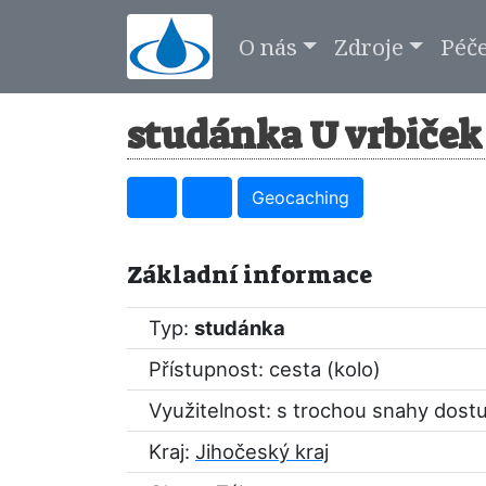
O nás
Zdroje
Péč
studánka U vrbiček 
Geocaching
Základní informace
Typ:
studánka
Přístupnost: cesta (kolo)
Využitelnost: s trochou snahy dost
Kraj:
Jihočeský kraj