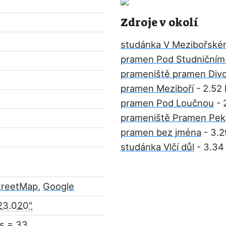
Zdroje v okolí
studánka V Mezibořském
pramen Pod Studničním
prameniště pramen Div
pramen Meziboří
- 2.52
pramen Pod Loučnou
- 
prameniště Pramen Pek
pramen bez jména
- 3.2
studánka Vlčí důl
- 3.34
treetMap
,
Google
23.020"
s = 33