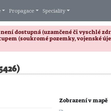
e
Propagace
Speciality
není dostupná (uzamčené či vyschlé zdro
tupem (soukromé pozemky, vojenské úje
5426)
Zobrazení v mapě