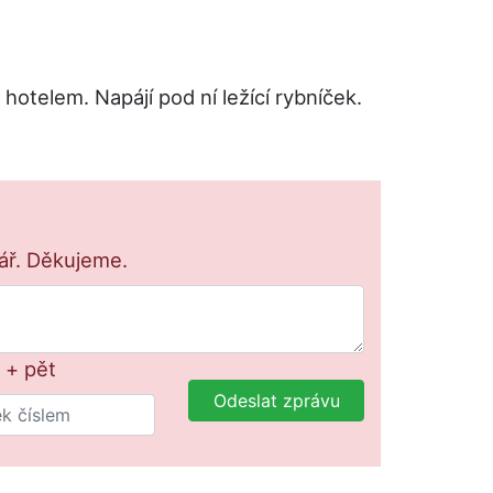
hotelem. Napájí pod ní ležící rybníček.
lář. Děkujeme.
 + pět
Odeslat zprávu