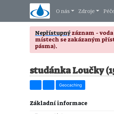
O nás
Zdroje
Péč
Nepřístupný
záznam - voda 
místech se zakázaným přís
pásma).
studánka Loučky (1
Geocaching
Základní informace