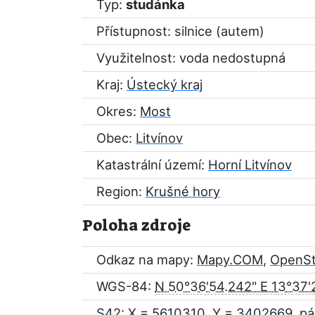
Typ:
studánka
Přístupnost: silnice (autem)
Využitelnost: voda nedostupná
Kraj:
Ústecký kraj
Okres:
Most
Obec:
Litvínov
Katastrální území:
Horní Litvínov
Region:
Krušné hory
Poloha zdroje
Odkaz na mapy:
Mapy.COM
,
OpenS
WGS-84:
N 50°36'54.242" E 13°37'
S42: X = 5610310, Y = 3402669, pá