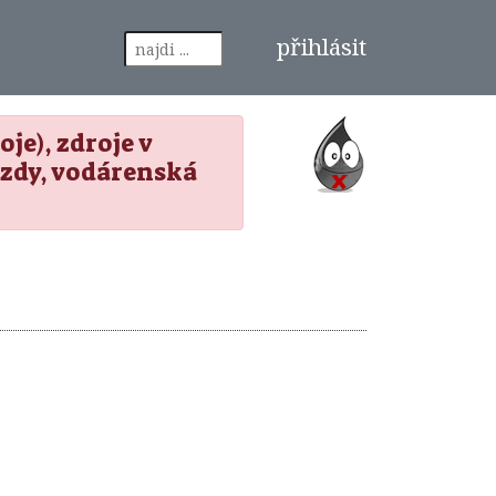
přihlásit
je), zdroje v
zdy, vodárenská