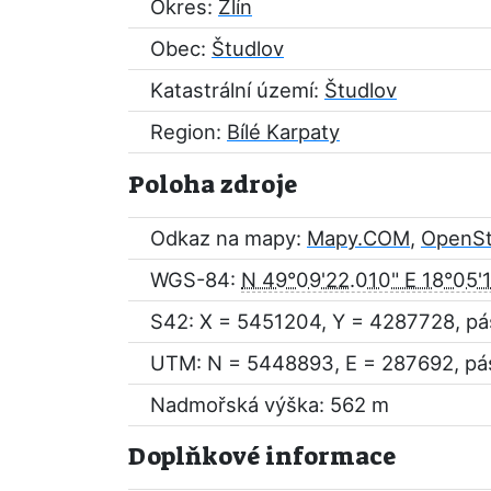
Okres:
Zlín
Obec:
Študlov
Katastrální území:
Študlov
Region:
Bílé Karpaty
Poloha zdroje
Odkaz na mapy:
Mapy.COM
,
OpenS
WGS-84:
N 49°09'22.010" E 18°05'
S42: X = 5451204, Y = 4287728, pá
UTM: N = 5448893, E = 287692, pá
Nadmořská výška: 562 m
Doplňkové informace