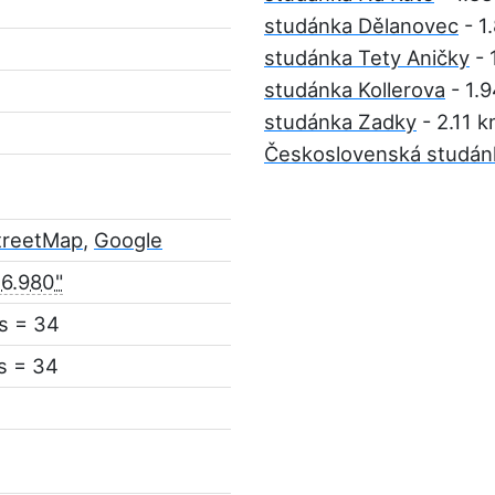
studánka Dělanovec
- 1
studánka Tety Aničky
- 
studánka Kollerova
- 1.
studánka Zadky
- 2.11 
Československá studá
treetMap
,
Google
16.980"
s = 34
s = 34