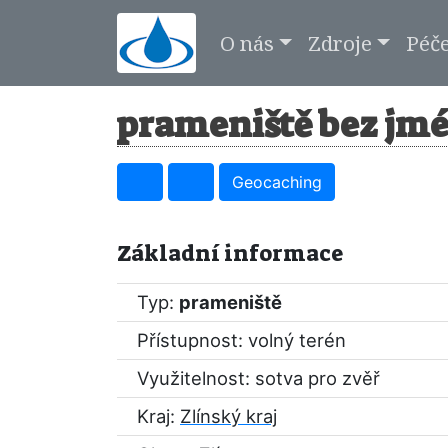
O nás
Zdroje
Péč
prameniště bez jmé
Geocaching
Základní informace
Typ:
prameniště
Přístupnost: volný terén
Využitelnost: sotva pro zvěř
Kraj:
Zlínský kraj