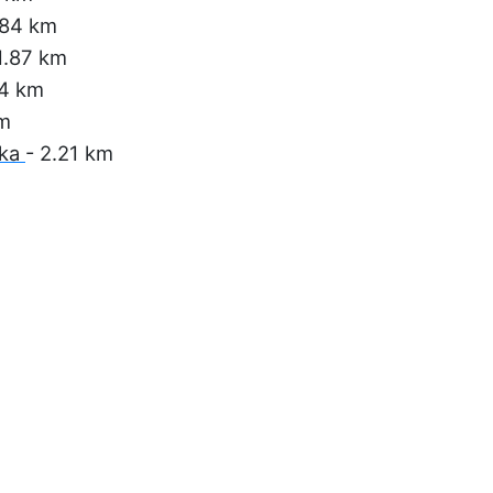
.84 km
1.87 km
94 km
km
nka
- 2.21 km