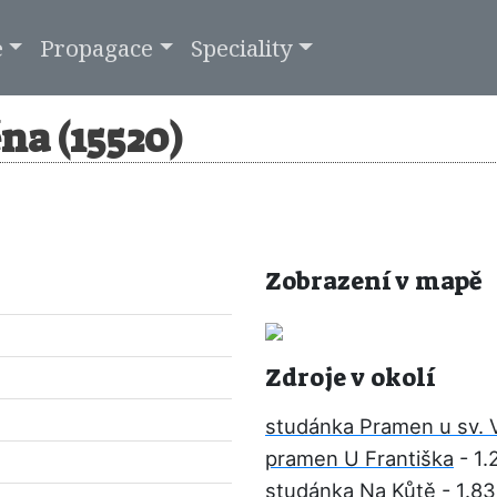
e
Propagace
Speciality
na (15520)
Zobrazení v mapě
Zdroje v okolí
studánka Pramen u sv. 
pramen U Františka
- 1.
studánka Na Kůtě
- 1.8