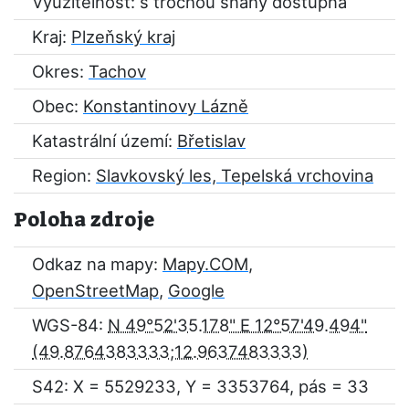
Využitelnost: s trochou snahy dostupná
Kraj:
Plzeňský kraj
Okres:
Tachov
Obec:
Konstantinovy Lázně
Katastrální území:
Břetislav
Region:
Slavkovský les, Tepelská vrchovina
Poloha zdroje
Odkaz na mapy:
Mapy.COM
,
OpenStreetMap
,
Google
WGS-84:
N 49°52'35.178" E 12°57'49.494"
S42: X = 5529233, Y = 3353764, pás = 33