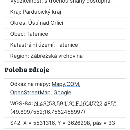
Využitelnost: s trochou snahy dostupná
Kraj:
Pardubický kraj
Okres:
Ústí nad Orlicí
Obec:
Tatenice
Katastrální území:
Tatenice
Region:
Zábřežská vrchovina
Poloha zdroje
Odkaz na mapy:
Mapy.COM
,
OpenStreetMap
,
Google
WGS-84:
N 49°53'59.119" E 16°45'22.485"
S42: X = 5531316, Y = 3626298, pás = 33