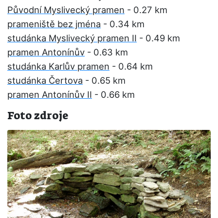
Původní Myslivecký pramen
- 0.27 km
prameniště bez jména
- 0.34 km
studánka Myslivecký pramen II
- 0.49 km
pramen Antonínův
- 0.63 km
studánka Karlův pramen
- 0.64 km
studánka Čertova
- 0.65 km
pramen Antonínův II
- 0.66 km
Foto zdroje