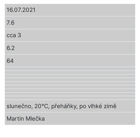
16.07.2021
7.6
cca 3
6.2
64
slunečno, 20°C, přeháňky, po vlhké zimě
Martin Mlečka