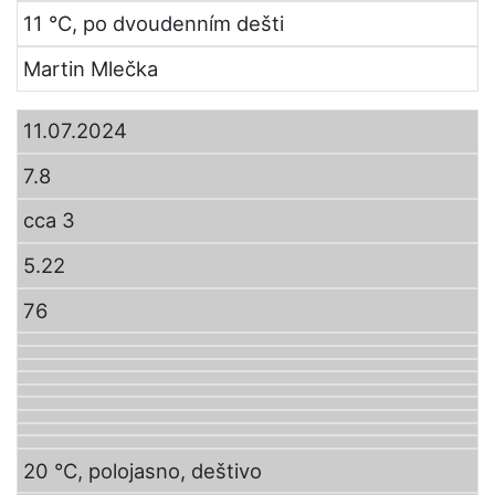
11 °C, po dvoudenním dešti
Martin Mlečka
11.07.2024
7.8
cca 3
5.22
76
20 °C, polojasno, deštivo