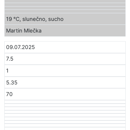
19 °C, slunečno, sucho
Martin Mlečka
09.07.2025
7.5
1
5.35
70