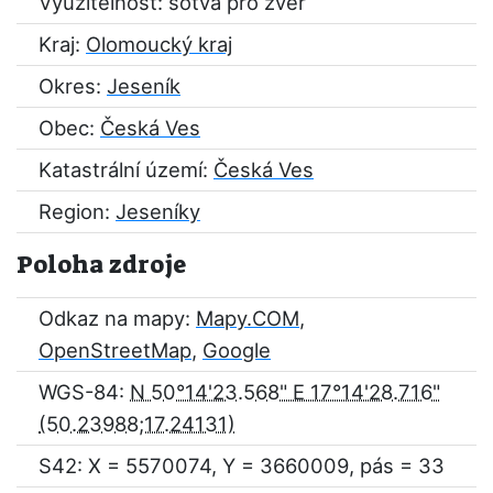
Využitelnost: sotva pro zvěř
Kraj:
Olomoucký kraj
Okres:
Jeseník
Obec:
Česká Ves
Katastrální území:
Česká Ves
Region:
Jeseníky
Poloha zdroje
Odkaz na mapy:
Mapy.COM
,
OpenStreetMap
,
Google
WGS-84:
N 50°14'23.568" E 17°14'28.716"
S42: X = 5570074, Y = 3660009, pás = 33