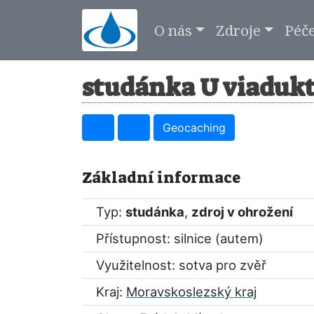
O nás
Zdroje
Péč
studánka U viadukt
Geocaching
Základní informace
Typ:
studánka
,
zdroj v ohrožení
Přístupnost: silnice (autem)
Využitelnost: sotva pro zvěř
Kraj:
Moravskoslezský kraj