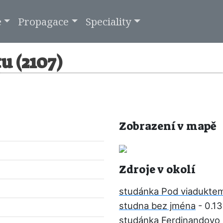
e
Propagace
Speciality
u (2107)
Zobrazení v mapě
Zdroje v okolí
studánka Pod viadukte
studna bez jména
- 0.1
studánka Ferdinandovo 