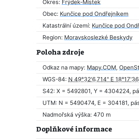
Okres:
Frýdek-Místek
Obec:
Kunčice pod Ondřejníkem
Katastrální území:
Kunčice pod Ond
Region:
Moravskoslezké Beskydy
Poloha zdroje
Odkaz na mapy:
Mapy.COM
,
OpenS
WGS-84:
N 49°32'6.714" E 18°17'36
S42: X = 5492801, Y = 4304224, pá
UTM: N = 5490474, E = 304181, pá
Nadmořská výška: 470 m
Doplňkové informace