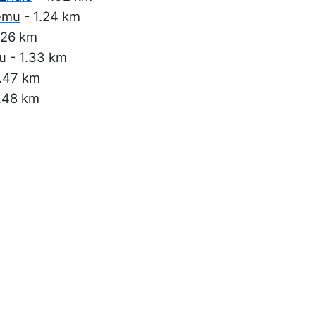
jemu
- 1.24 km
.26 km
u
- 1.33 km
1.47 km
.48 km