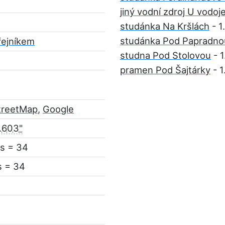
jiný vodní zdroj U vodo
studánka Na Kršlách
- 1
studánka Pod Papradno
řejníkem
studna Pod Stolovou
- 
pramen Pod Šajtárky
- 1
treetMap
,
Google
.603"
s = 34
s = 34