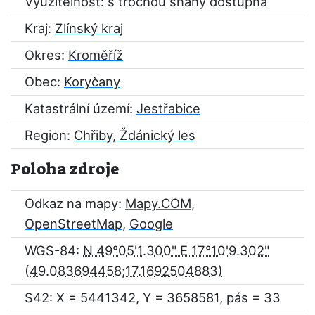
Využitelnost: s trochou snahy dostupná
Kraj:
Zlínský kraj
Okres:
Kroměříž
Obec:
Koryčany
Katastrální území:
Jestřabice
Region:
Chřiby, Ždánický les
Poloha zdroje
Odkaz na mapy:
Mapy.COM
,
OpenStreetMap
,
Google
WGS-84:
N 49°05'1.300" E 17°10'9.302"
S42: X = 5441342, Y = 3658581, pás = 33