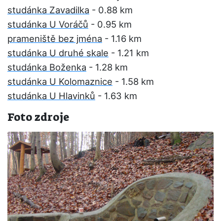
studánka Zavadilka
- 0.88 km
studánka U Voráčů
- 0.95 km
prameniště bez jména
- 1.16 km
studánka U druhé skale
- 1.21 km
studánka Boženka
- 1.28 km
studánka U Kolomaznice
- 1.58 km
studánka U Hlavinků
- 1.63 km
Foto zdroje