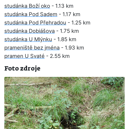
studánka Boží oko
- 1.13 km
studánka Pod Sadem
- 1.17 km
studánka Pod Přehradou
- 1.25 km
studánka Dobiášova
- 1.75 km
studánka U Mlýnku
- 1.85 km
prameniště bez jména
- 1.93 km
pramen U Svaté
- 2.55 km
Foto zdroje