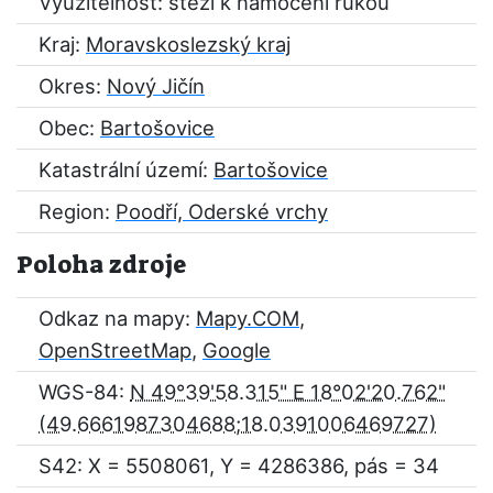
Využitelnost: stěží k namočení rukou
Kraj:
Moravskoslezský kraj
Okres:
Nový Jičín
Obec:
Bartošovice
Katastrální území:
Bartošovice
Region:
Poodří, Oderské vrchy
Poloha zdroje
Odkaz na mapy:
Mapy.COM
,
OpenStreetMap
,
Google
WGS-84:
N 49°39'58.315" E 18°02'20.762"
S42: X = 5508061, Y = 4286386, pás = 34