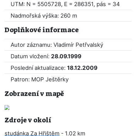
UTM: N = 5505728, E = 286351, pás = 34
Nadmořská výška: 260 m
Doplňkové informace
Autor záznamu: Vladimír Petřvalský
Datum vložení:
28.09.1999
Poslední aktualizace:
18.12.2009
Patron: MOP Ještěrky
Zobrazení v mapě
Zdroje v okolí
studánka Za Hřištěm
- 1.02 km