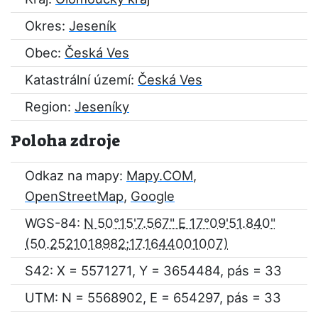
Okres:
Jeseník
Obec:
Česká Ves
Katastrální území:
Česká Ves
Region:
Jeseníky
Poloha zdroje
Odkaz na mapy:
Mapy.COM
,
OpenStreetMap
,
Google
WGS-84:
N 50°15'7.567" E 17°09'51.840"
S42: X = 5571271, Y = 3654484, pás = 33
UTM: N = 5568902, E = 654297, pás = 33