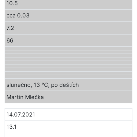
10.5
cca 0.03
7.2
66
slunečno, 13 °C, po deštích
Martin Mlečka
14.07.2021
13.1