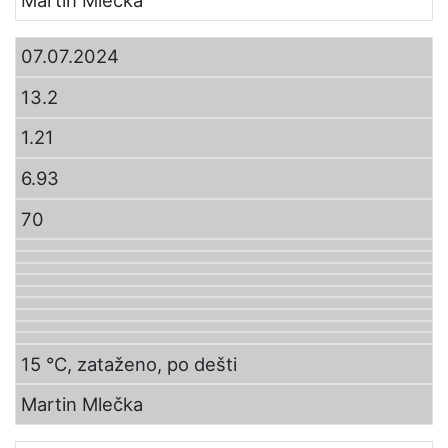
07.07.2024
13.2
1.21
6.93
70
15 °C, zataženo, po dešti
Martin Mlečka