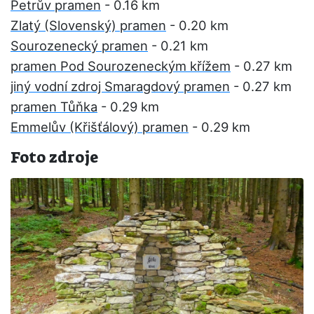
Petrův pramen
- 0.16 km
Zlatý (Slovenský) pramen
- 0.20 km
Sourozenecký pramen
- 0.21 km
pramen Pod Sourozeneckým křížem
- 0.27 km
jiný vodní zdroj Smaragdový pramen
- 0.27 km
pramen Tůňka
- 0.29 km
Emmelův (Křišťálový) pramen
- 0.29 km
Foto zdroje