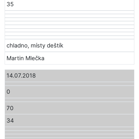
35
chladno, místy deštík
Martin Mlečka
14.07.2018
0
70
34