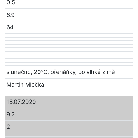
0.5
6.9
64
slunečno, 20°C, přeháňky, po vlhké zimě
Martin Mlečka
16.07.2020
9.2
2