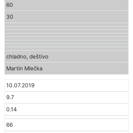
60
30
chladno, deštivo
Martin Mlečka
10.07.2019
9.7
0.14
66