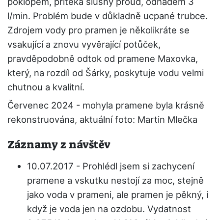
poklopem, přitéká slušný proud, odhadem 3
l/min. Problém bude v důkladně ucpané trubce.
Zdrojem vody pro pramen je několikráte se
vsakující a znovu vyvěrající potůček,
pravděpodobně odtok od pramene Maxovka,
který, na rozdíl od Šárky, poskytuje vodu velmi
chutnou a kvalitní.
Červenec 2024 - mohyla pramene byla krásně
rekonstruována, aktuální foto: Martin Mlečka
Záznamy z návštěv
10.07.2017 - Prohlédl jsem si zachycení
pramene a vskutku nestojí za moc, stejně
jako voda v prameni, ale pramen je pěkný, i
když je voda jen na ozdobu. Vydatnost