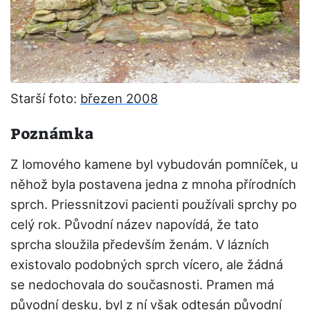
Starší foto:
březen 2008
Poznámka
Z lomového kamene byl vybudován pomníček, u
něhož byla postavena jedna z mnoha přírodních
sprch. Priessnitzovi pacienti používali sprchy po
celý rok. Původní název napovídá, že tato
sprcha sloužila především ženám. V lázních
existovalo podobných sprch vícero, ale žádná
se nedochovala do současnosti. Pramen má
původní desku, byl z ní však odtesán původní