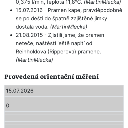
0,375 l/min, teplota 11,8°C.
(MartinMlecka)
15.07.2016 - Pramen kape, pravděpodobně
se po dešti do špatně zajištěné jímky
dostala voda.
(MartinMlecka)
21.08.2015 - Zjistili jsme, že pramen
neteče, naštěstí ještě napití od
Reinholdova (Ripperova) pramene.
(MartinMlecka)
Provedená orientační měření
15.07.2026
0