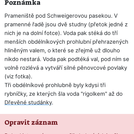
Poznámka
Prameniště pod Schweigerovou pasekou. V
pramenné řadě jsou dvě studny (přetok jedné z
nich je na dolní fotce). Voda pak stéká do tří
menších obdélníkových prohlubní přehrazených
hliněným valem, o které se zřejmě už dlouho
nikdo nestará. Voda pak podtéká val, pod ním se
volně rozlévá a vytváří silné pěnovcové povlaky
(viz fotka).
Tři obdélníkové prohlubně byly kdysi tři
rybníčky, ze kterých šla voda "rigolkem" až do
Dřevěné studánky
.
Opravit záznam