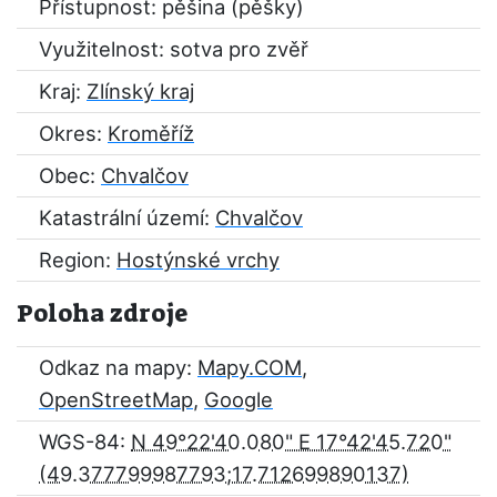
Přístupnost: pěšina (pěšky)
Využitelnost: sotva pro zvěř
Kraj:
Zlínský kraj
Okres:
Kroměříž
Obec:
Chvalčov
Katastrální území:
Chvalčov
Region:
Hostýnské vrchy
Poloha zdroje
Odkaz na mapy:
Mapy.COM
,
OpenStreetMap
,
Google
WGS-84:
N 49°22'40.080" E 17°42'45.720"