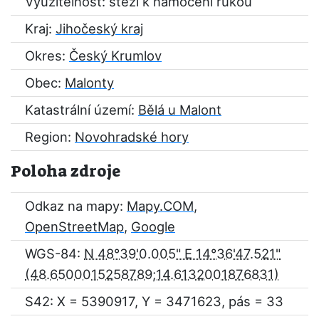
Využitelnost: stěží k namočení rukou
Kraj:
Jihočeský kraj
Okres:
Český Krumlov
Obec:
Malonty
Katastrální území:
Bělá u Malont
Region:
Novohradské hory
Poloha zdroje
Odkaz na mapy:
Mapy.COM
,
OpenStreetMap
,
Google
WGS-84:
N 48°39'0.005" E 14°36'47.521"
S42: X = 5390917, Y = 3471623, pás = 33