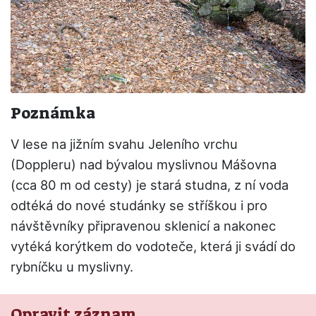
Poznámka
V lese na jižním svahu Jeleního vrchu
(Doppleru) nad bývalou myslivnou Mášovna
(cca 80 m od cesty) je stará studna, z ní voda
odtéká do nové studánky se stříškou i pro
návštěvníky připravenou sklenicí a nakonec
vytéká korýtkem do vodoteče, která ji svádí do
rybníčku u myslivny.
Opravit záznam