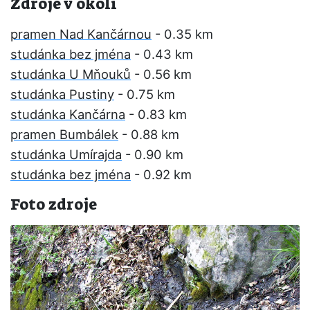
Zdroje v okolí
pramen Nad Kančárnou
- 0.35 km
studánka bez jména
- 0.43 km
studánka U Mňouků
- 0.56 km
studánka Pustiny
- 0.75 km
studánka Kančárna
- 0.83 km
pramen Bumbálek
- 0.88 km
studánka Umírajda
- 0.90 km
studánka bez jména
- 0.92 km
Foto zdroje