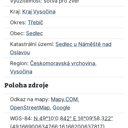
Využitelnost: sotva pro zvěř
Kraj:
Kraj Vysočina
Okres:
Třebíč
Obec:
Sedlec
Katastrální území:
Sedlec u Náměště nad
Oslavou
Region:
Českomoravská vrchovina,
Vysočina
Poloha zdroje
Odkaz na mapy:
Mapy.COM
,
OpenStreetMap
,
Google
WGS-84:
N 49°10'0.842" E 16°09'58.322"