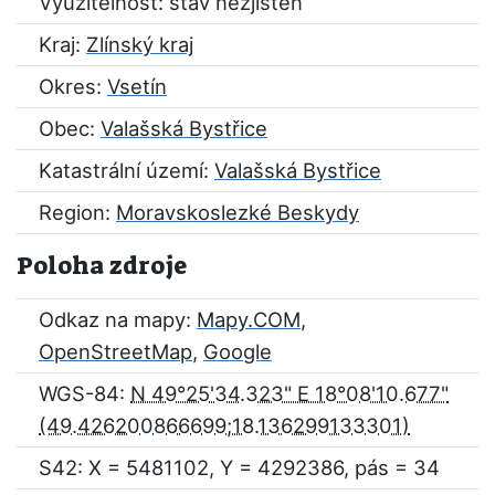
Využitelnost: stav nezjištěn
Kraj:
Zlínský kraj
Okres:
Vsetín
Obec:
Valašská Bystřice
Katastrální území:
Valašská Bystřice
Region:
Moravskoslezké Beskydy
Poloha zdroje
Odkaz na mapy:
Mapy.COM
,
OpenStreetMap
,
Google
WGS-84:
N 49°25'34.323" E 18°08'10.677"
S42: X = 5481102, Y = 4292386, pás = 34