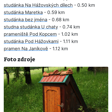
studánka Na Hážovských dílech
- 0.50 km
studánka Maretka
- 0.59 km
studánka bez jména
- 0.68 km
studna studánka U chaty
- 0.74 km
prameniště Pod Kopcem
- 1.02 km
studánka Pod Hážovkami
- 1.11 km
pramen Na Janíkově
- 1.12 km
Foto zdroje