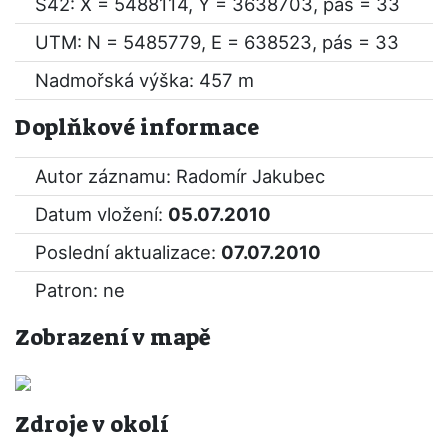
S42: X = 5488114, Y = 3638703, pás = 33
UTM: N = 5485779, E = 638523, pás = 33
Nadmořská výška: 457 m
Doplňkové informace
Autor záznamu: Radomír Jakubec
Datum vložení:
05.07.2010
Poslední aktualizace:
07.07.2010
Patron: ne
Zobrazení v mapě
Zdroje v okolí