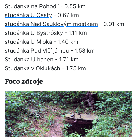
Studánka na Pohodlí
- 0.55 km
studánka U Cesty
- 0.67 km
studánka Nad Sauklovým mostkem
- 0.91 km
studánka U Bystróšky
- 1.11 km
studánka U Mloka
- 1.40 km
studánka Pod Vlčí jámou
- 1.58 km
Studánka U bahen
- 1.71 km
Studánka v Oklukách
- 1.75 km
Foto zdroje