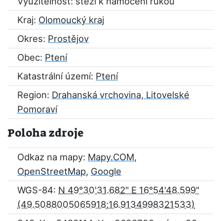
Využitelnost: stěží k namočení rukou
Kraj:
Olomoucký kraj
Okres:
Prostějov
Obec:
Ptení
Katastrální území:
Ptení
Region:
Drahanská vrchovina, Litovelské
Pomoraví
Poloha zdroje
Odkaz na mapy:
Mapy.COM
,
OpenStreetMap
,
Google
WGS-84:
N 49°30'31.682" E 16°54'48.599"