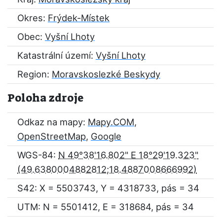
Okres:
Frýdek-Místek
Obec:
Vyšní Lhoty
Katastrální území:
Vyšní Lhoty
Region:
Moravskoslezké Beskydy
Poloha zdroje
Odkaz na mapy:
Mapy.COM
,
OpenStreetMap
,
Google
WGS-84:
N 49°38'16.802" E 18°29'19.323"
S42: X = 5503743, Y = 4318733, pás = 34
UTM: N = 5501412, E = 318684, pás = 34