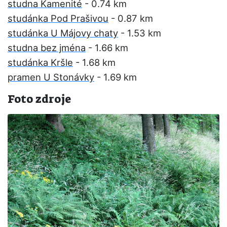
studna Kamenité
- 0.74 km
studánka Pod Prašivou
- 0.87 km
studánka U Májovy chaty
- 1.53 km
studna bez jména
- 1.66 km
studánka Kršle
- 1.68 km
pramen U Stonávky
- 1.69 km
Foto zdroje